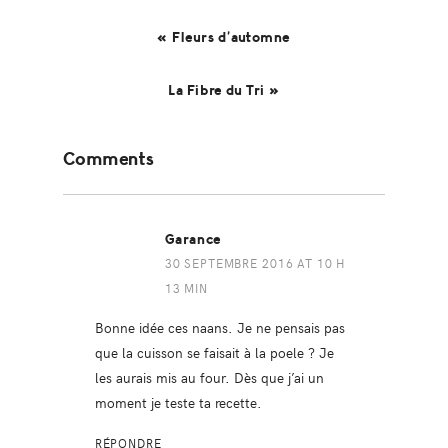
« Fleurs d’automne
La Fibre du Tri »
Reader
Comments
Interactions
Garance
30 SEPTEMBRE 2016 AT 10 H
13 MIN
Bonne idée ces naans. Je ne pensais pas
que la cuisson se faisait à la poele ? Je
les aurais mis au four. Dès que j’ai un
moment je teste ta recette.
RÉPONDRE