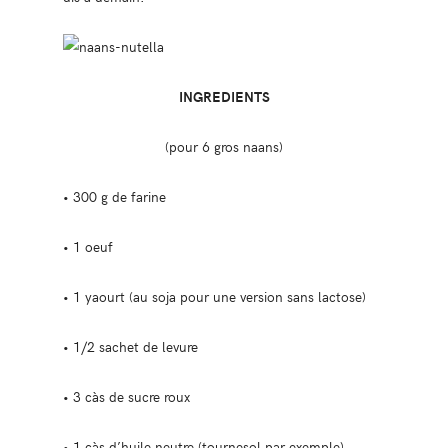
INGREDIENTS
(pour 6 gros naans)
• 300 g de farine
• 1 oeuf
• 1 yaourt (au soja pour une version sans lactose)
• 1/2 sachet de levure
• 3 càs de sucre roux
• 1 càs d’huile neutre (tournesol par exemple)