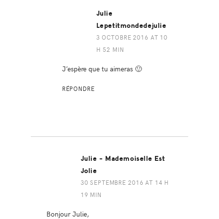
Julie
Lepetitmondedejulie
3 OCTOBRE 2016 AT 10
H 52 MIN
J’espère que tu aimeras 🙂
RÉPONDRE
Julie - Mademoiselle Est
Jolie
30 SEPTEMBRE 2016 AT 14 H
19 MIN
Bonjour Julie,