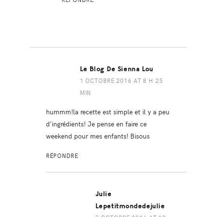
Le Blog De Sienna Lou
1 OCTOBRE 2016 AT 8 H 25
MIN
hummm!la recette est simple et il y a peu
d’ingrédients! Je pense en faire ce
weekend pour mes enfants! Bisous
RÉPONDRE
Julie
Lepetitmondedejulie