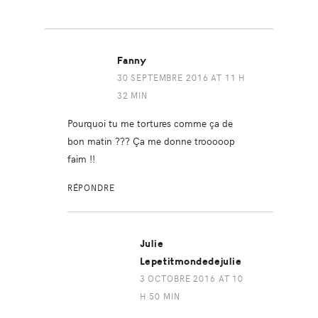
Fanny
30 SEPTEMBRE 2016 AT 11 H
32 MIN
Pourquoi tu me tortures comme ça de
bon matin ??? Ça me donne trooooop
faim !!
RÉPONDRE
Julie
Lepetitmondedejulie
3 OCTOBRE 2016 AT 10
H 50 MIN