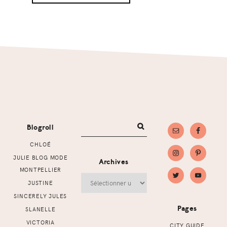
Footer
Blogroll
CHLOÉ
JULIE BLOG MODE
Archives
MONTPELLIER
Archives
JUSTINE
SINCERELY JULES
Pages
SLANELLE
VICTORIA
CITY GUIDE