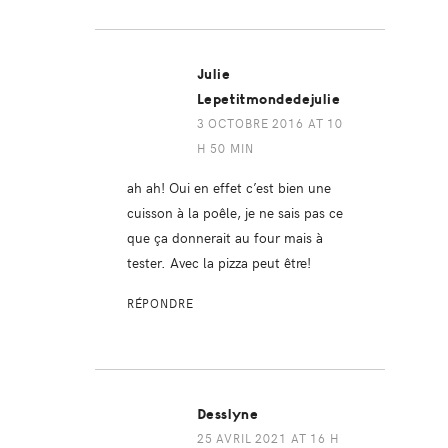
Julie
Lepetitmondedejulie
3 OCTOBRE 2016 AT 10
H 50 MIN
ah ah! Oui en effet c’est bien une
cuisson à la poêle, je ne sais pas ce
que ça donnerait au four mais à
tester. Avec la pizza peut être!
RÉPONDRE
Desslyne
25 AVRIL 2021 AT 16 H