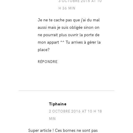
3 OCTOBRE 2016 AT 10
H 36 MIN
Je ne te cache pas que j’ai du mal
aussi mais je suis obligée sinon on
ne pourrait plus ouvrir la porte de
mon appart ^^ Tu arrives à gérer la
place?
RÉPONDRE
Tiphaine
2 OCTOBRE 2016 AT 10 H 18
MIN
Super article ! Ces bornes ne sont pas