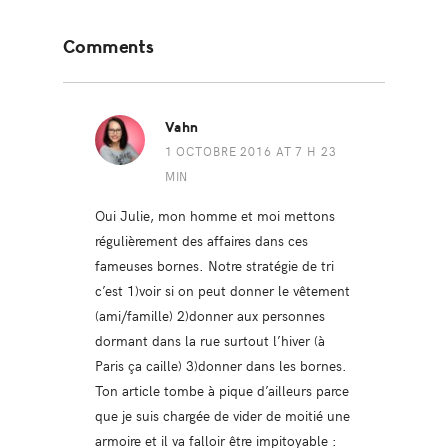
Reader
Comments
Interactions
Vahn
1 OCTOBRE 2016 AT 7 H 23
MIN
Oui Julie, mon homme et moi mettons
régulièrement des affaires dans ces
fameuses bornes. Notre stratégie de tri
c’est 1)voir si on peut donner le vêtement
(ami/famille) 2)donner aux personnes
dormant dans la rue surtout l’hiver (à
Paris ça caille) 3)donner dans les bornes.
Ton article tombe à pique d’ailleurs parce
que je suis chargée de vider de moitié une
armoire et il va falloir être impitoyable :