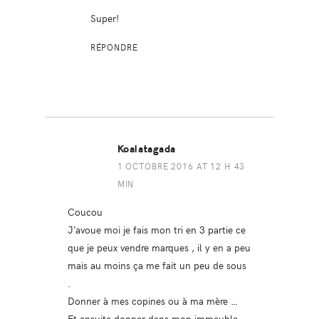
Super!
RÉPONDRE
Koalatagada
1 OCTOBRE 2016 AT 12 H 43
MIN
Coucou
J’avoue moi je fais mon tri en 3 partie ce
que je peux vendre marques , il y en a peu
mais au moins ça me fait un peu de sous
.
Donner à mes copines ou à ma mère …
Et ensuite donner dans mon immeuble