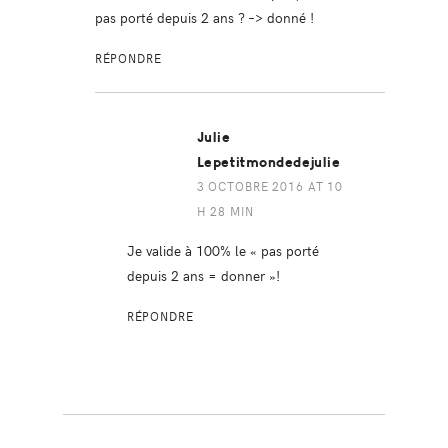
pas porté depuis 2 ans ? –> donné !
RÉPONDRE
Julie
Lepetitmondedejulie
3 OCTOBRE 2016 AT 10
H 28 MIN
Je valide à 100% le « pas porté
depuis 2 ans = donner »!
RÉPONDRE