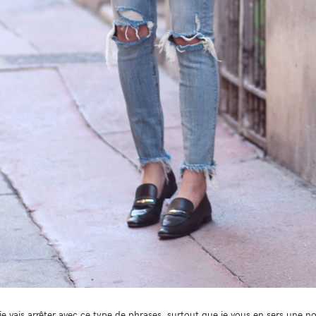
 je vais arrêter avec ce type de phrases, surtout que je vous en sers une