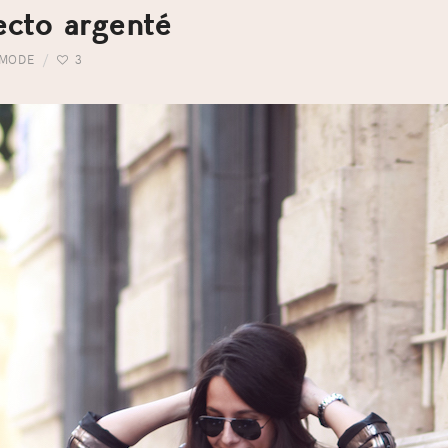
ecto argenté
MODE
3