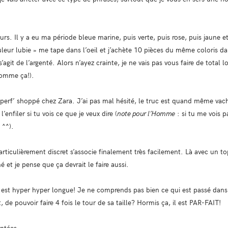
eurs. Il y a eu ma période bleue marine, puis verte, puis rose, puis jaune et
eur lubie » me tape dans l’oeil et j’achète 10 pièces du même coloris da
’agit de l’argenté. Alors n’ayez crainte, je ne vais pas vous faire de tota
 comme ça!).
rf’ shoppé chez Zara. J’ai pas mal hésité, le truc est quand même vache
l’enfiler si tu vois ce que je veux dire (
note pour l’Homme
: si tu me vois pa
 ^^).
particulièrement discret s’associe finalement très facilement. Là avec un to
é et je pense que ça devrait le faire aussi.
re est hyper hyper longue! Je ne comprends pas bien ce qui est passé dans
, de pouvoir faire 4 fois le tour de sa taille? Hormis ça, il est PAR-FAIT!
entées.