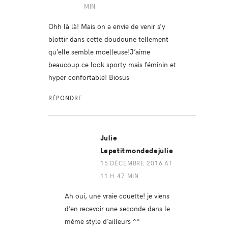
MIN
Ohh là là! Mais on a envie de venir s’y
blottir dans cette doudoune tellement
qu’elle semble moelleuse!J’aime
beaucoup ce look sporty mais féminin et
hyper confortable! Biosus
RÉPONDRE
Julie
Lepetitmondedejulie
15 DÉCEMBRE 2016 AT
11 H 47 MIN
Ah oui, une vraie couette! je viens
d’en recevoir une seconde dans le
même style d’ailleurs ^^