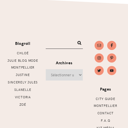
Footer
Blogroll
CHLOÉ
JULIE BLOG MODE
Archives
MONTPELLIER
Archives
JUSTINE
SINCERELY JULES
Pages
SLANELLE
VICTORIA
CITY GUIDE
ZOÉ
MONTPELLIER
CONTACT
F.A.Q
KIT MÉDIA