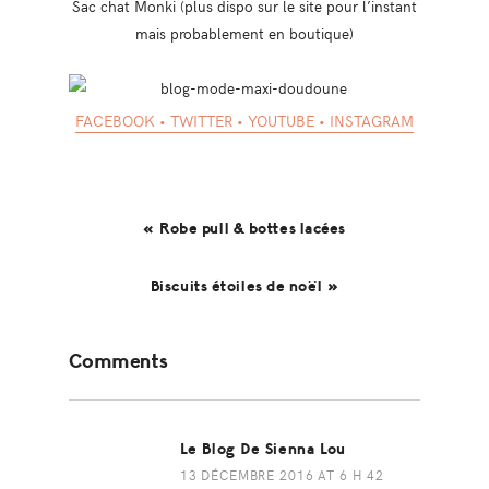
Sac chat Monki (plus dispo sur le site pour l’instant
mais probablement en boutique)
FACEBOOK
•
TWITTER
•
YOUTUBE
•
INSTAGRAM
« Robe pull & bottes lacées
Biscuits étoiles de noël »
Reader
Comments
Interactions
Le Blog De Sienna Lou
13 DÉCEMBRE 2016 AT 6 H 42