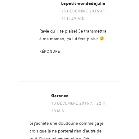
Lepetitmondedejulie
15 DÉCEMBRE 2016 AT
11 H 49 MIN
Ravie qu’il te plaise! Je transmettrai
à ma maman, ça lui fera plaisir
RÉPONDRE
Garance
13 DÉCEMBRE 2016 AT 22 H
28 MIN
Si j’achète une doudoune comme ça je
crois que je ne porterai rien d’autre de
tout l’hiver tellement elle a l’air