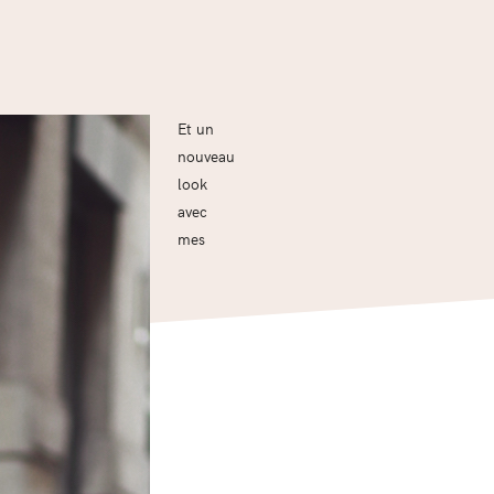
Et un
nouveau
look
avec
mes