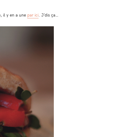
, il y en a une
par ici
. J’dis ça…