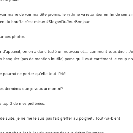
oir marre de voir ma tête promis, le rythme va retomber en fin de semain
bien, la bouffe c’est mieux #SloganDuJourBonjour
ur ces photos.
’appareil, on en a donc testé un nouveau et…. comment vous dire.. Je 
n banquier (pas de mention inutile) parce qu’il vaut carrément le coup no
 pourrai ne porter qu’elle tout l’été!
es dernières que je vous ai montré?
le top 3 de mes préférées.
e suite, je ne me le suis pas fait greffer au poignet. Tout-va-bien!
on prochain look, je vais essayer de vous éviter l’overdose.