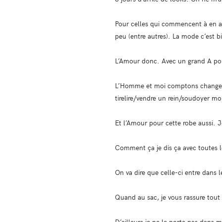
Pour celles qui commencent à en av
peu (entre autres). La mode c’est 
L’Amour donc. Avec un grand A po
L’Homme et moi comptons changer d
tirelire/vendre un rein/soudoyer mo
Et l’Amour pour cette robe aussi. Je
Comment ça je dis ça avec toutes l
On va dire que celle-ci entre dans 
Quand au sac, je vous rassure tout d
D’ailleurs je ne le porte pas dans m