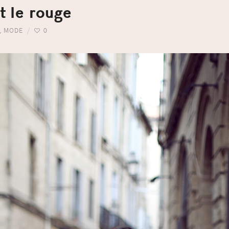
t le rouge
,
MODE
0