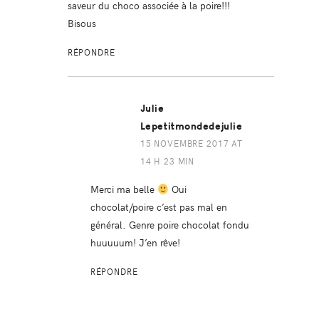
saveur du choco associée à la poire!!!
Bisous
RÉPONDRE
Julie
Lepetitmondedejulie
15 NOVEMBRE 2017 AT
14 H 23 MIN
Merci ma belle
Oui
chocolat/poire c’est pas mal en
général. Genre poire chocolat fondu
huuuuum! J’en rêve!
RÉPONDRE