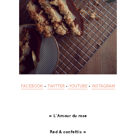
FACEBOOK
•
TWITTER
•
YOUTUBE
•
INSTAGRAM
« L’Amour du rose
Red & confettis »