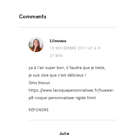
Reader
Comments
Interactions
Lilouuuu
15 NOVEMBRE 2017 AT 6 H
31 MIN
ça à l’air super bon, il faudra que je teste,
je suis sûre que c’est délicieux !
Gros bisous
https://www.lacoquepersonnalisee.fr/huawei-
p8-coque-personnalisee-rigide.html
RÉPONDRE
Julie