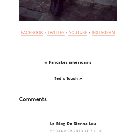
FACEBOOK
•
TWITTER
•
YOUTUBE
•
INSTAGRAM
« Pancakes américains
Red’s Touch »
Reader
Comments
Interactions
Le Blog De Sienna Lou
25 JANVIER 2018 AT 7 H 10