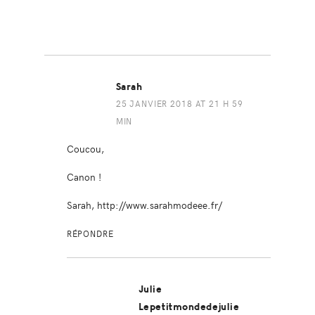
Sarah
25 JANVIER 2018 AT 21 H 59
MIN
Coucou,
Canon !
Sarah,
http://www.sarahmodeee.fr/
RÉPONDRE
Julie
Lepetitmondedejulie