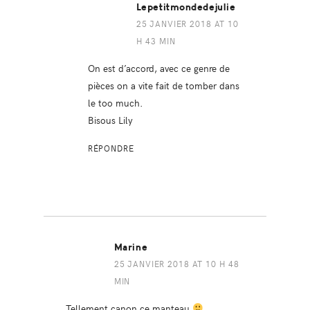
Lepetitmondedejulie
25 JANVIER 2018 AT 10
H 43 MIN
On est d’accord, avec ce genre de
pièces on a vite fait de tomber dans
le too much.
Bisous Lily
RÉPONDRE
Marine
25 JANVIER 2018 AT 10 H 48
MIN
Tellement canon ce manteau