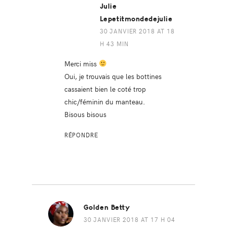
Julie
Lepetitmondedejulie
30 JANVIER 2018 AT 18
H 43 MIN
Merci miss
Oui, je trouvais que les bottines
cassaient bien le coté trop
chic/féminin du manteau.
Bisous bisous
RÉPONDRE
Golden Betty
30 JANVIER 2018 AT 17 H 04