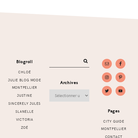
Footer
Blogroll
CHLOÉ
JULIE BLOG MODE
Archives
MONTPELLIER
Archives
JUSTINE
SINCERELY JULES
Pages
SLANELLE
VICTORIA
CITY GUIDE
ZOÉ
MONTPELLIER
CONTACT