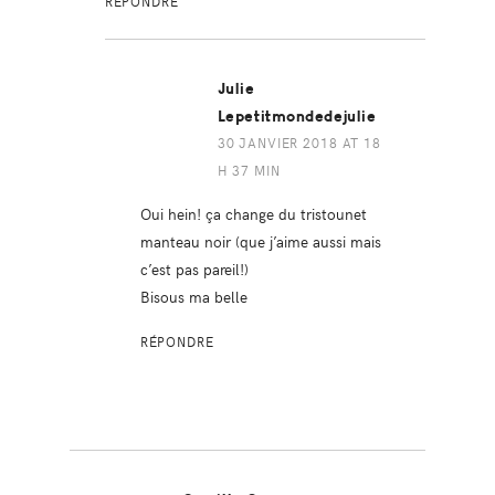
RÉPONDRE
Julie
Lepetitmondedejulie
30 JANVIER 2018 AT 18
H 37 MIN
Oui hein! ça change du tristounet
manteau noir (que j’aime aussi mais
c’est pas pareil!)
Bisous ma belle
RÉPONDRE