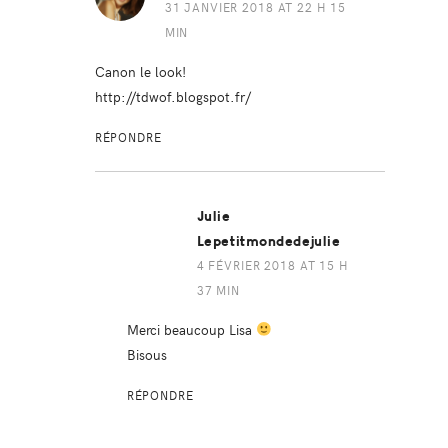
31 JANVIER 2018 AT 22 H 15
MIN
Canon le look!
http://tdwof.blogspot.fr/
RÉPONDRE
Julie
Lepetitmondedejulie
4 FÉVRIER 2018 AT 15 H
37 MIN
Merci beaucoup Lisa
Bisous
RÉPONDRE