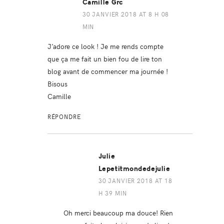
Camille Grc
30 JANVIER 2018 AT 8 H 08
MIN
J’adore ce look ! Je me rends compte
que ça me fait un bien fou de lire ton
blog avant de commencer ma journée !
Bisous
Camille
RÉPONDRE
Julie
Lepetitmondedejulie
30 JANVIER 2018 AT 18
H 39 MIN
Oh merci beaucoup ma douce! Rien