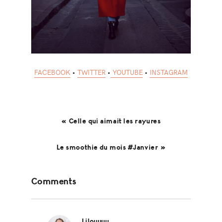
FACEBOOK
•
TWITTER
•
YOUTUBE
•
INSTAGRAM
« Celle qui aimait les rayures
Le smoothie du mois #Janvier »
Reader
Comments
Interactions
Lilouuuu