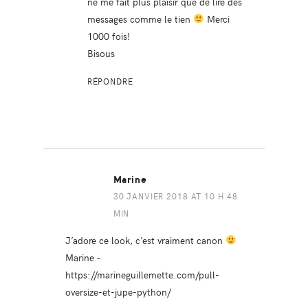
ne me fait plus plaisir que de lire des
messages comme le tien
Merci
1000 fois!
Bisous
RÉPONDRE
Marine
30 JANVIER 2018 AT 10 H 48
MIN
J’adore ce look, c’est vraiment canon
Marine –
https://marineguillemette.com/pull-
oversize-et-jupe-python/