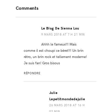
Reader
Comments
Interactions
Le Blog De Sienna Lou
9 MARS 2018 AT 7 H 21 MIN
Ahhh le fameux!!! Mais
comme il est choupi ce béret!!! Un brin
rétro, un brin rock et tellement moderne!
Je suis fan! Gros bisous
RÉPONDRE
Julie
Lepetitmondedejulie
26 MARS 2018 AT 16 H
02 MIN