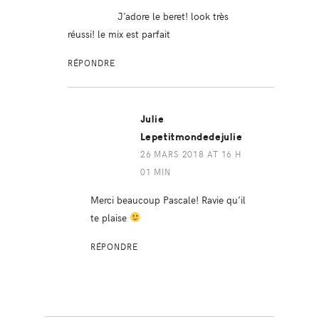
J’adore le beret! look très
réussi! le mix est parfait
RÉPONDRE
Julie
Lepetitmondedejulie
26 MARS 2018 AT 16 H
01 MIN
Merci beaucoup Pascale! Ravie qu’il
te plaise
RÉPONDRE