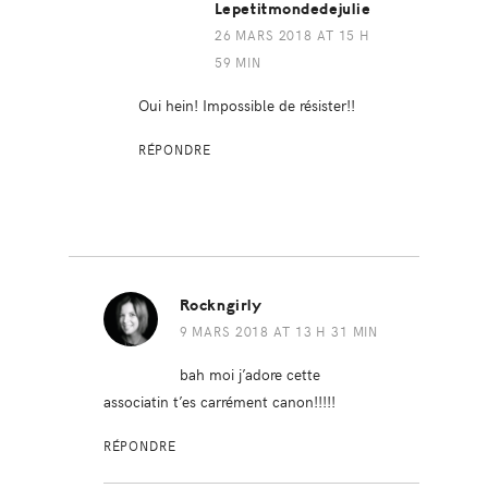
Lepetitmondedejulie
26 MARS 2018 AT 15 H
59 MIN
Oui hein! Impossible de résister!!
RÉPONDRE
Rockngirly
9 MARS 2018 AT 13 H 31 MIN
bah moi j’adore cette
associatin t’es carrément canon!!!!!
RÉPONDRE