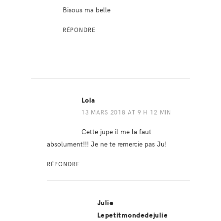
Bisous ma belle
RÉPONDRE
Lola
13 MARS 2018 AT 9 H 12 MIN
Cette jupe il me la faut
absolument!!! Je ne te remercie pas Ju!
RÉPONDRE
Julie
Lepetitmondedejulie