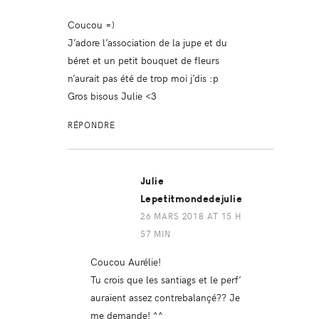
Coucou =)
J’adore l’association de la jupe et du
béret et un petit bouquet de fleurs
n’aurait pas été de trop moi j’dis :p
Gros bisous Julie <3
RÉPONDRE
Julie
Lepetitmondedejulie
26 MARS 2018 AT 15 H
57 MIN
Coucou Aurélie!
Tu crois que les santiags et le perf’
auraient assez contrebalançé?? Je
me demande! ^^