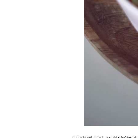
L’açaï bowl, c’est le petit-déj’/go