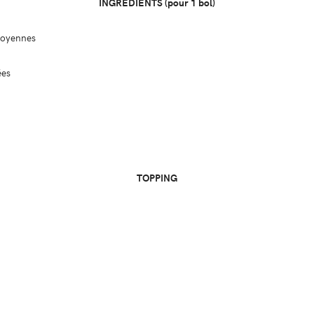
INGREDIENTS (pour 1 bol)
moyennes
ées
TOPPING