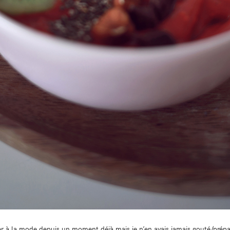
uter à la mode depuis un moment déjà mais je n’en avais jamais gouté/prépa