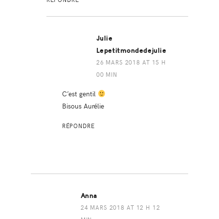
Julie
Lepetitmondedejulie
26 MARS 2018 AT 15 H
00 MIN
C’est gentil
Bisous Aurélie
RÉPONDRE
Anna
24 MARS 2018 AT 12 H 12