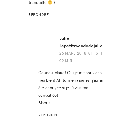
tranquille
)
RÉPONDRE
Julie
Lepetitmondedejulie
26 MARS 2018 AT 15 H
02 MIN
Coucou Maud! Oui je me souviens
très bien! Ah tu me rassures, j’aurai
été ennuyée si je t’avais mal
conseillée!
Bisous
RÉPONDRE