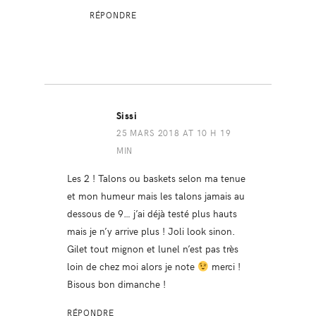
RÉPONDRE
Sissi
25 MARS 2018 AT 10 H 19
MIN
Les 2 ! Talons ou baskets selon ma tenue
et mon humeur mais les talons jamais au
dessous de 9… j’ai déjà testé plus hauts
mais je n’y arrive plus ! Joli look sinon.
Gilet tout mignon et lunel n’est pas très
loin de chez moi alors je note
merci !
Bisous bon dimanche !
RÉPONDRE