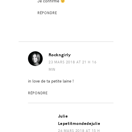
Je confirme
RÉPONDRE
Rockngirly
23 MARS 2018 AT 21 H 16
MIN
in love de ta petite laine !
RÉPONDRE
Julie
Lepetitmondedejulie
26 MARS 2018 AT 15 H