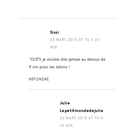
Sissi
25 MARS 2018 AT 10 H 20
MIN
*OUPS je voulais dire jamais au dessus de
9 cm pour les talons !
RÉPONDRE
Julie
Lepetitmondedejulie
26 MARS 2018 AT 14 H
59 MIN