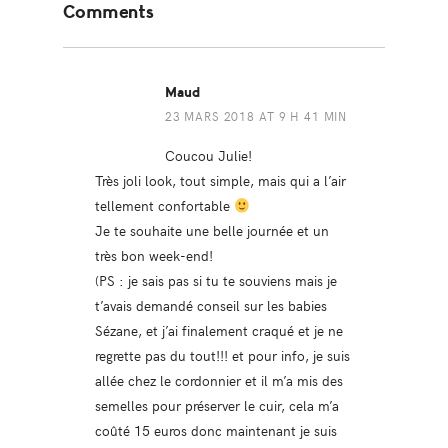
Comments
Interactions
Maud
23 MARS 2018 AT 9 H 41 MIN
Coucou Julie!
Très joli look, tout simple, mais qui a l’air
tellement confortable
Je te souhaite une belle journée et un
très bon week-end!
(PS : je sais pas si tu te souviens mais je
t’avais demandé conseil sur les babies
Sézane, et j’ai finalement craqué et je ne
regrette pas du tout!!! et pour info, je suis
allée chez le cordonnier et il m’a mis des
semelles pour préserver le cuir, cela m’a
coûté 15 euros donc maintenant je suis