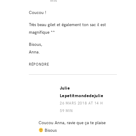
MIN
Coucou !
Très beau gilet et également ton sac il est
magnifique ^^
Bisous,
Anna.
RÉPONDRE
Julie
Lepetitmondedejulie
26 MARS 2018 AT 14 H
59 MIN
Coucou Anna, ravie que ça te plaise
Bisous