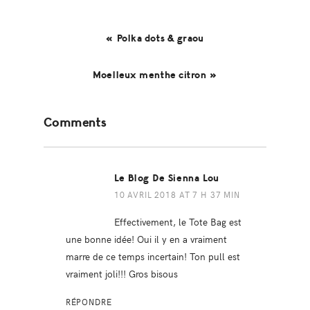
« Polka dots & graou
Moelleux menthe citron »
Reader
Comments
Interactions
Le Blog De Sienna Lou
10 AVRIL 2018 AT 7 H 37 MIN
Effectivement, le Tote Bag est
une bonne idée! Oui il y en a vraiment
marre de ce temps incertain! Ton pull est
vraiment joli!!! Gros bisous
RÉPONDRE