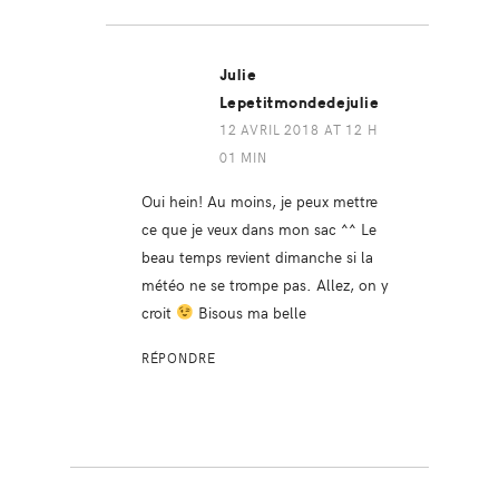
Julie
Lepetitmondedejulie
12 AVRIL 2018 AT 12 H
01 MIN
Oui hein! Au moins, je peux mettre
ce que je veux dans mon sac ^^ Le
beau temps revient dimanche si la
météo ne se trompe pas. Allez, on y
croit
Bisous ma belle
RÉPONDRE