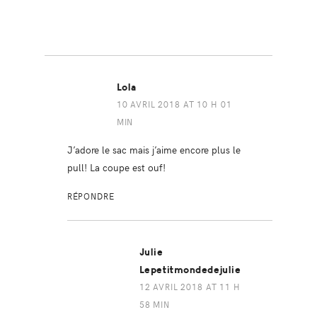
Lola
10 AVRIL 2018 AT 10 H 01
MIN
J’adore le sac mais j’aime encore plus le
pull! La coupe est ouf!
RÉPONDRE
Julie
Lepetitmondedejulie
12 AVRIL 2018 AT 11 H
58 MIN