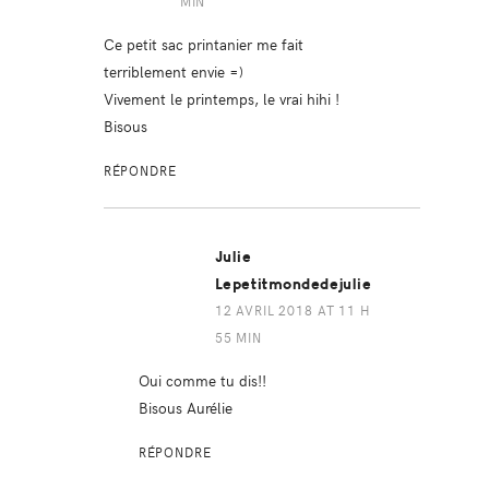
MIN
Ce petit sac printanier me fait
terriblement envie =)
Vivement le printemps, le vrai hihi !
Bisous
RÉPONDRE
Julie
Lepetitmondedejulie
12 AVRIL 2018 AT 11 H
55 MIN
Oui comme tu dis!!
Bisous Aurélie
RÉPONDRE