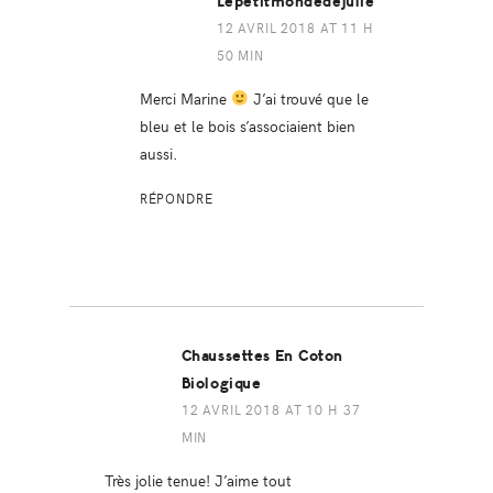
Lepetitmondedejulie
12 AVRIL 2018 AT 11 H
50 MIN
Merci Marine
J’ai trouvé que le
bleu et le bois s’associaient bien
aussi.
RÉPONDRE
Chaussettes En Coton
Biologique
12 AVRIL 2018 AT 10 H 37
MIN
Très jolie tenue! J’aime tout