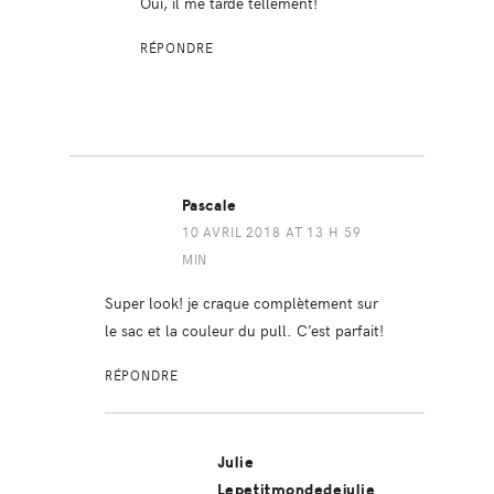
Oui, il me tarde tellement!
RÉPONDRE
Pascale
10 AVRIL 2018 AT 13 H 59
MIN
Super look! je craque complètement sur
le sac et la couleur du pull. C’est parfait!
RÉPONDRE
Julie
Lepetitmondedejulie