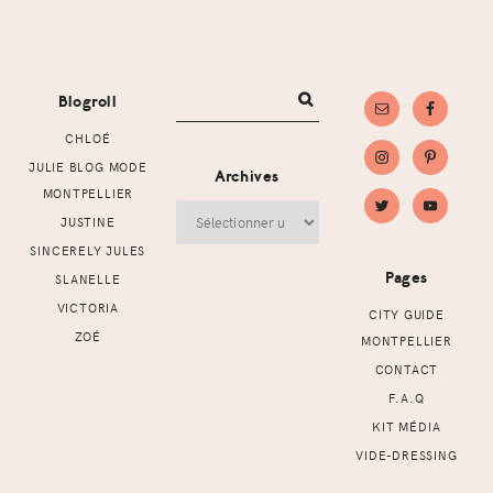
Footer
Blogroll
CHLOÉ
JULIE BLOG MODE
Archives
MONTPELLIER
Archives
JUSTINE
SINCERELY JULES
Pages
SLANELLE
VICTORIA
CITY GUIDE
ZOÉ
MONTPELLIER
CONTACT
F.A.Q
KIT MÉDIA
VIDE-DRESSING