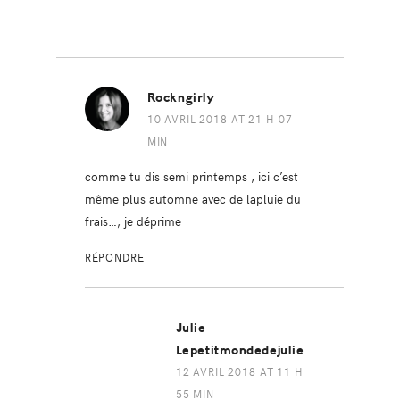
Rockngirly
10 AVRIL 2018 AT 21 H 07
MIN
comme tu dis semi printemps , ici c’est
même plus automne avec de lapluie du
frais…; je déprime
RÉPONDRE
Julie
Lepetitmondedejulie
12 AVRIL 2018 AT 11 H
55 MIN