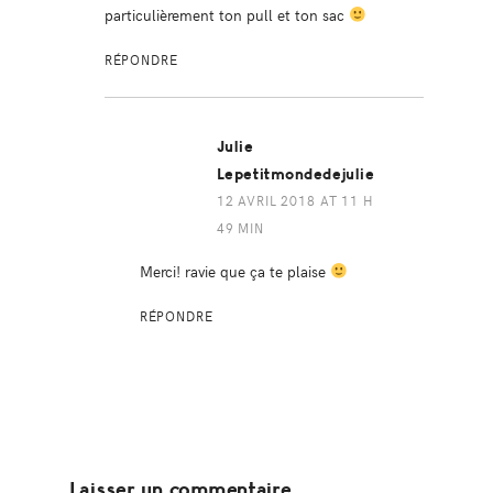
particulièrement ton pull et ton sac
RÉPONDRE
Julie
Lepetitmondedejulie
12 AVRIL 2018 AT 11 H
49 MIN
Merci! ravie que ça te plaise
RÉPONDRE
Laisser un commentaire