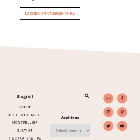
Footer
Blogroll
CHLOÉ
JULIE BLOG MODE
Archives
MONTPELLIER
Archives
JUSTINE
SINCERELY JULES