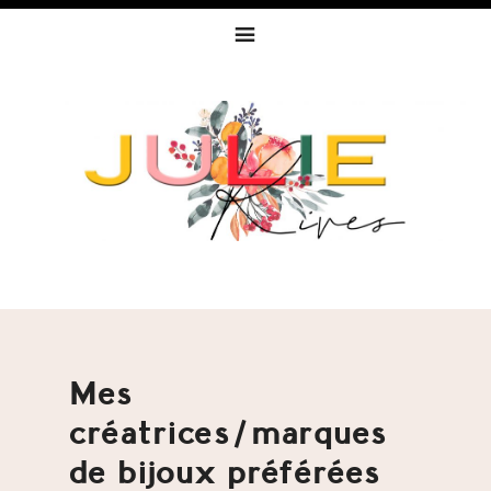
Skip
Skip
Skip
to
to
to
primary
content
footer
navigation
Mes
créatrices/marques
de bijoux préférées