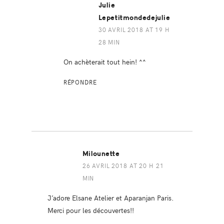
Julie
Lepetitmondedejulie
30 AVRIL 2018 AT 19 H
28 MIN
On achèterait tout hein! ^^
RÉPONDRE
Milounette
26 AVRIL 2018 AT 20 H 21
MIN
J’adore Elsane Atelier et Aparanjan Paris.
Merci pour les découvertes!!