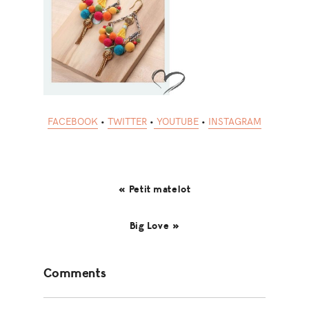
FACEBOOK
•
TWITTER
•
YOUTUBE
•
INSTAGRAM
« Petit matelot
Big Love »
Reader
Comments
Interactions