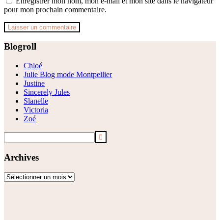
Enregistrer mon nom, mon e-mail et mon site dans le navigateur
pour mon prochain commentaire.
Footer
Blogroll
Chloé
Julie Blog mode Montpellier
Justine
Sincerely Jules
Slanelle
Victoria
Zoé
Archives
Archives