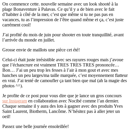
On commence cette. nouvelle semaine avec un look shooté à la
plage Bonaventure à Palavas. Ce qu’il y a de bien avec le fait
d’habiter à côté de la mer, c’est que même si tu ne pas pas en
vacances, tu as l’impression de l’être quand même et ça, c’est juste
carrément cool!
J’ai profité du mois de juin pour shooter en toute tranquillité, avant
l’arrivée du monde en juillet.
Grosse envie de maillots une pièce cet été!
Celui-ci était juste irrésistible avec ses rayures rouges mais j’avoue
que l’échancrure est vraiment TRES TRES TRES prononcée…
Bon… J’ai un peu trop les fesses à l’air à mon gout et avec mes
hanches un peu larges/ma taille marquée, c’est moyennement flatteur
en vrai. J’ai tenté de camoufler ça tant bien que mal (ah la magie des
photos ^^).
Je profite de ce post pour vous dire que je lance un gros concours
sur Instagram
en collaboration avec Nocibé comme l’an dernier.
Chaque semaine il y aura des lots à gagner avec des produits Yves
Saint Laurent, Biotherm, Lancôme. N’hésitez pas à aller jeter un
oeil!
Passez une belle journée ensoleillée!