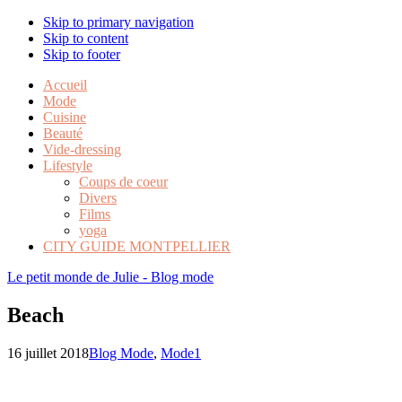
Skip to primary navigation
Skip to content
Skip to footer
Accueil
Mode
Cuisine
Beauté
Vide-dressing
Lifestyle
Coups de coeur
Divers
Films
yoga
CITY GUIDE MONTPELLIER
Le petit monde de Julie - Blog mode
Beach
16 juillet 2018
Blog Mode
,
Mode
1