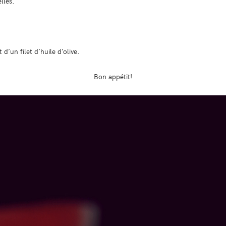
lles.
d’un filet d’huile d’olive.
Bon appétit!