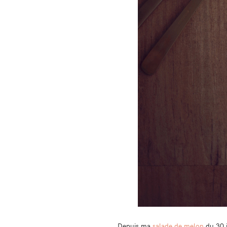
Depuis ma
salade de melon
du 30 j