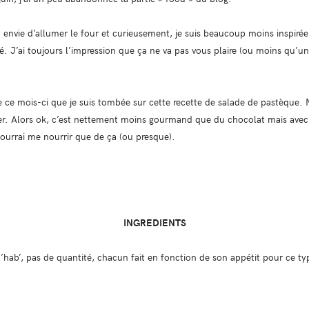
nt envie d’allumer le four et curieusement, je suis beaucoup moins inspiré
é. J’ai toujours l’impression que ça ne va pas vous plaire (ou moins qu’u
de ce mois-ci que je suis tombée sur cette recette de salade de pastèque. N
tager. Alors ok, c’est nettement moins gourmand que du chocolat mais avec l
pourrai me nourrir que de ça (ou presque).
INGREDIENTS
hab’, pas de quantité, chacun fait en fonction de son appétit pour ce typ