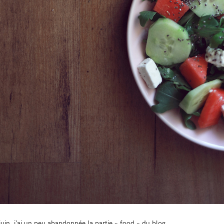
uin, j’ai un peu abandonnée la partie « food » du blog.