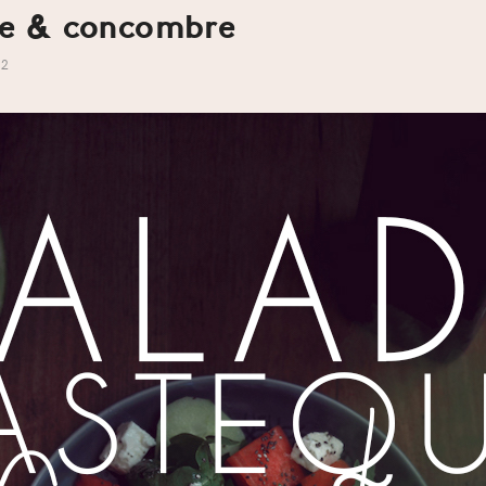
ue & concombre
2