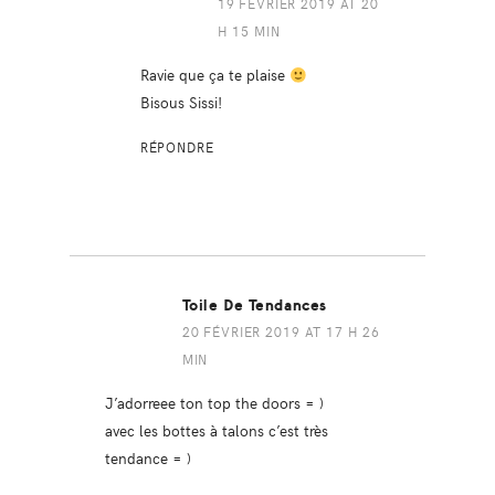
19 FÉVRIER 2019 AT 20
H 15 MIN
Ravie que ça te plaise
Bisous Sissi!
RÉPONDRE
Toile De Tendances
20 FÉVRIER 2019 AT 17 H 26
MIN
J’adorreee ton top the doors = )
avec les bottes à talons c’est très
tendance = )