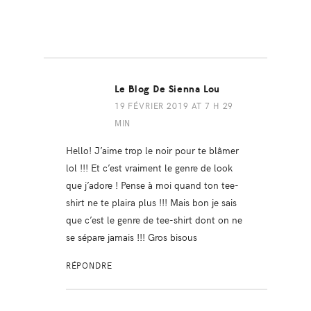
Le Blog De Sienna Lou
19 FÉVRIER 2019 AT 7 H 29
MIN
Hello! J’aime trop le noir pour te blâmer
lol !!! Et c’est vraiment le genre de look
que j’adore ! Pense à moi quand ton tee-
shirt ne te plaira plus !!! Mais bon je sais
que c’est le genre de tee-shirt dont on ne
se sépare jamais !!! Gros bisous
RÉPONDRE