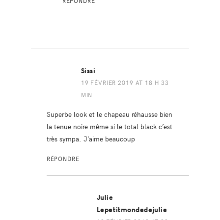
RÉPONDRE
Sissi
19 FÉVRIER 2019 AT 18 H 33
MIN
Superbe look et le chapeau réhausse bien
la tenue noire même si le total black c’est
très sympa. J’aime beaucoup
RÉPONDRE
Julie
Lepetitmondedejulie