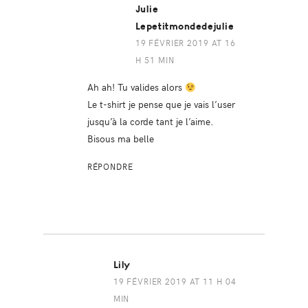
Julie
Lepetitmondedejulie
19 FÉVRIER 2019 AT 16
H 51 MIN
Ah ah! Tu valides alors
Le t-shirt je pense que je vais l’user
jusqu’à la corde tant je l’aime.
Bisous ma belle
RÉPONDRE
Lily
19 FÉVRIER 2019 AT 11 H 04
MIN