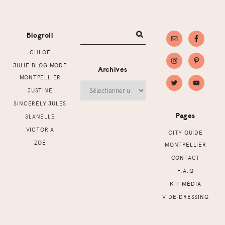
Footer
Blogroll
CHLOÉ
JULIE BLOG MODE
Archives
MONTPELLIER
Archives
JUSTINE
SINCERELY JULES
Pages
SLANELLE
VICTORIA
CITY GUIDE
ZOÉ
MONTPELLIER
CONTACT
F.A.Q
KIT MÉDIA
VIDE-DRESSING