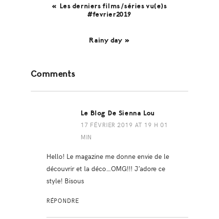
« Les derniers films/séries vu(e)s
#fevrier2019
Rainy day »
Reader
Comments
Interactions
Le Blog De Sienna Lou
17 FÉVRIER 2019 AT 19 H 01
MIN
Hello! Le magazine me donne envie de le
découvrir et la déco…OMG!!! J’adore ce
style! Bisous
RÉPONDRE