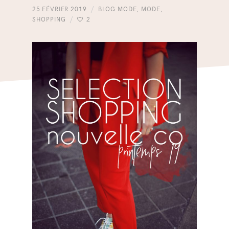
25 FÉVRIER 2019
BLOG MODE
,
MODE
,
SHOPPING
2