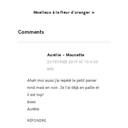
Moelleux à la fleur d’oranger »
Reader
Comments
Interactions
Aurélie - Mounette
26 FÉVRIER 2019 AT 10 H 05
MIN
Ahah moi aussi j’ai repéré le petit panier
rond mais en noir. Je l’ai déjà en paille et
il est top!
bises
Aurélie
RÉPONDRE