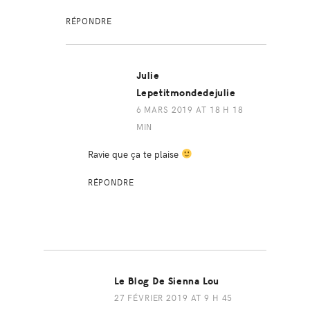
RÉPONDRE
Julie
Lepetitmondedejulie
6 MARS 2019 AT 18 H 18
MIN
Ravie que ça te plaise
RÉPONDRE
Le Blog De Sienna Lou
27 FÉVRIER 2019 AT 9 H 45