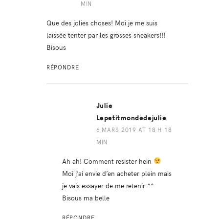
MIN
Que des jolies choses! Moi je me suis
laissée tenter par les grosses sneakers!!!
Bisous
RÉPONDRE
Julie
Lepetitmondedejulie
6 MARS 2019 AT 18 H 18
MIN
Ah ah! Comment resister hein
Moi j’ai envie d’en acheter plein mais
je vais essayer de me retenir ^^
Bisous ma belle
RÉPONDRE