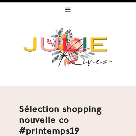
Skip
Skip
Skip
to
to
to
primary
content
footer
navigation
Sélection shopping
nouvelle co
#printemps19