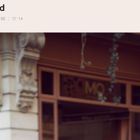
ed
DE
14