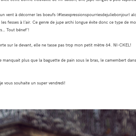
 un vent à décorner les boeufs (#lesexpressionspourriesdejuliebonjour) a
r les fesses à l’air. Ce genre de jupe archi longue évite donc ce type de m
rs… Tout bénef’!
rte sur le devant, elle ne tasse pas trop mon petit mètre 64. NI-CKEL!
me manquait plus que la baguette de pain sous le bras, le camembert dans 
 je vous souhaite un super vendredi!