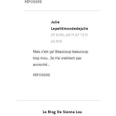
RÉPONDRE
Julie
Lepetitmondedejulie
29 AVRIL 2019 AT 13 H
44 MIN
Mais c’est ça! Beaucoup beaucoup
trop mou. Je n’ai vraiment pas
accroché…
RÉPONDRE
Le Blog De Sienna Lou