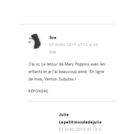
Soa
29 AVRIL 2019 AT 13 H 39
MIN
J’ai vu Le retour de Mary Poppins avec les
enfants et je l’ai beaucoup aimé. En ligne
de mire, Vernon Subutex !
RÉPONDRE
Julie
Lepetitmondedejulie
29 AVRIL 2019 AT 14 H