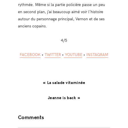
rythmée. Même si la partie policière passe un peu
en second plan, j’ai beaucoup aimé voir l’histoire
autour du personnage principal, Vernon et de ses
anciens copains.
4/5
FACEBOOK
•
TWITTER
•
YOUTUBE
•
INSTAGRAM
« La salade vitaminée
Jeanne is back »
Reader
Comments
Interactions