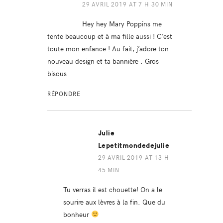
29 AVRIL 2019 AT 7 H 30 MIN
Hey hey Mary Poppins me
tente beaucoup et à ma fille aussi ! C’est
toute mon enfance ! Au fait, j’adore ton
nouveau design et ta bannière . Gros
bisous
RÉPONDRE
Julie
Lepetitmondedejulie
29 AVRIL 2019 AT 13 H
45 MIN
Tu verras il est chouette! On a le
sourire aux lèvres à la fin. Que du
bonheur