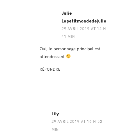
Julie
Lepetitmondedejulie
29 AVRIL 2019 AT 14 H
41 MIN
Oui, le personnage principal est
attendrissant
RÉPONDRE
Lily
29 AVRIL 2019 AT 16 H 52
MIN