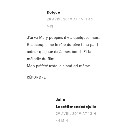
Dolque
28 AVRIL 2019 AT 15 H 46
MIN
J’ai vu Mary poppins il y a quelques mois.
Beaucoup aime le rôle du père tenu par l
acteur qui joue ds James bond. Et la
mélodie du film.
Mon préféré reste lalaland qd même.
RÉPONDRE
Julie
Lepetitmondedejulie
29 AVRIL 2019 AT 13 H
44 MIN