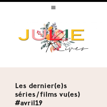
Skip
Skip
Skip
to
to
to
primary
content
footer
navigation
Les dernier(e)s
séries/films vu(es)
#avril19