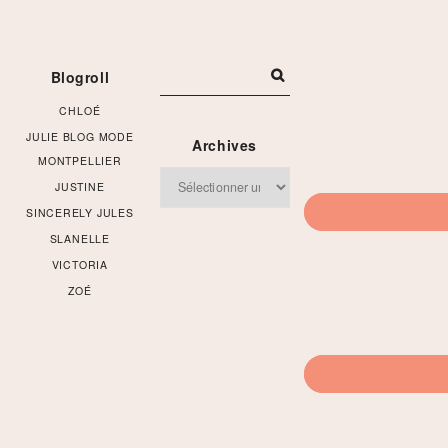
Footer
Blogroll
CHLOÉ
JULIE BLOG MODE
Archives
MONTPELLIER
Archives
JUSTINE
SINCERELY JULES
SLANELLE
VICTORIA
ZOÉ