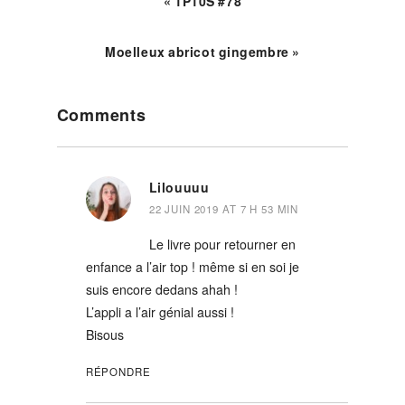
« 1P10S #78
Moelleux abricot gingembre »
Reader
Comments
Interactions
Lilouuuu
22 JUIN 2019 AT 7 H 53 MIN
Le livre pour retourner en
enfance a l’air top ! même si en soi je
suis encore dedans ahah !
L’appli a l’air génial aussi !
Bisous
RÉPONDRE