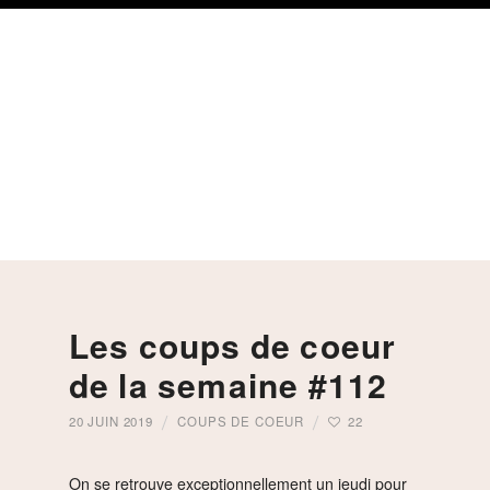
Skip
Skip
Skip
to
to
to
primary
content
footer
navigation
Les coups de coeur
de la semaine #112
20 JUIN 2019
COUPS DE COEUR
22
On se retrouve exceptionnellement un jeudi pour