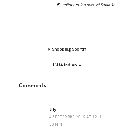
En collaboration avec Isi Sanitaire
« Shopping Sportif
L’été indien »
Reader
Comments
Interactions
Lily
4 SEPTEMBRE 2019 AT 12 H
33 MIN