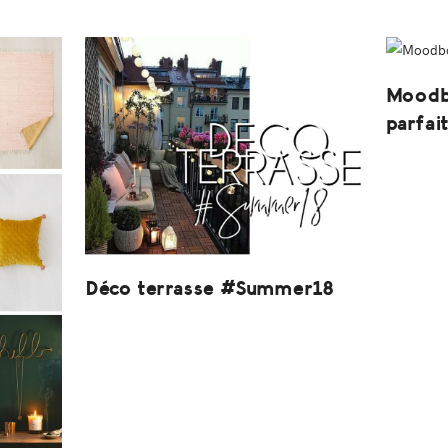
Moodbo
parfai
Déco terrasse #Summer18