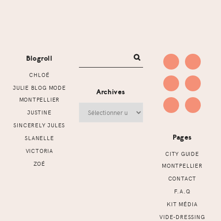
Footer
Blogroll
CHLOÉ
JULIE BLOG MODE
Archives
MONTPELLIER
Archives
JUSTINE
SINCERELY JULES
Pages
SLANELLE
VICTORIA
CITY GUIDE
ZOÉ
MONTPELLIER
CONTACT
F.A.Q
KIT MÉDIA
VIDE-DRESSING