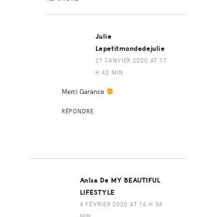
Julie
Lepetitmondedejulie
21 JANVIER 2020 AT 17
H 42 MIN
Merci Garance
RÉPONDRE
Anîsa De MY BEAUTIFUL
LIFESTYLE
4 FÉVRIER 2020 AT 16 H 54
MIN