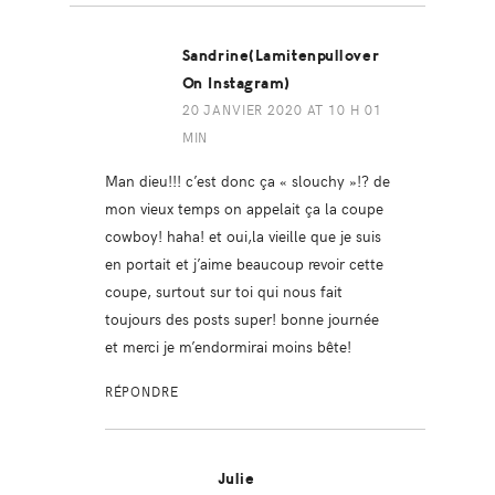
Sandrine(lamitenpullover
On Instagram)
20 JANVIER 2020 AT 10 H 01
MIN
Man dieu!!! c’est donc ça « slouchy »!? de
mon vieux temps on appelait ça la coupe
cowboy! haha! et oui,la vieille que je suis
en portait et j’aime beaucoup revoir cette
coupe, surtout sur toi qui nous fait
toujours des posts super! bonne journée
et merci je m’endormirai moins bête!
RÉPONDRE
Julie