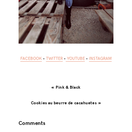
FACEBOOK
•
TWITTER
•
YOUTUBE
•
INSTAGRAM
« Pink & Black
Cookies au beurre de cacahuetes »
Reader
Comments
Interactions