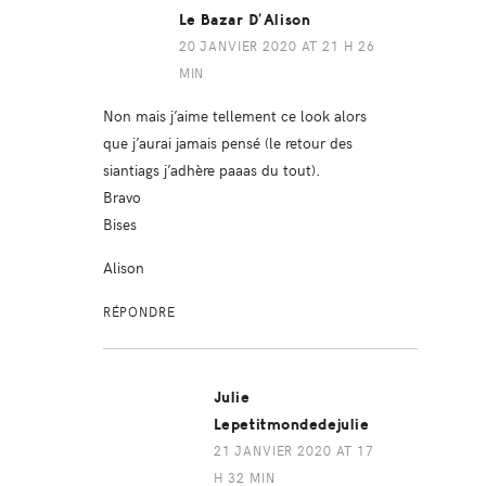
Le Bazar D’Alison
20 JANVIER 2020 AT 21 H 26
MIN
Non mais j’aime tellement ce look alors
que j’aurai jamais pensé (le retour des
siantiags j’adhère paaas du tout).
Bravo
Bises
Alison
RÉPONDRE
Julie
Lepetitmondedejulie
21 JANVIER 2020 AT 17
H 32 MIN