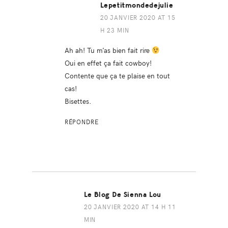
Lepetitmondedejulie
20 JANVIER 2020 AT 15
H 23 MIN
Ah ah! Tu m’as bien fait rire
Oui en effet ça fait cowboy!
Contente que ça te plaise en tout
cas!
Bisettes.
RÉPONDRE
Le Blog De Sienna Lou
20 JANVIER 2020 AT 14 H 11
MIN