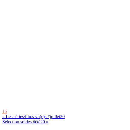
15
« Les séries/films vu(e)s #juillet20
Sélection soldes #été20 »
Reader