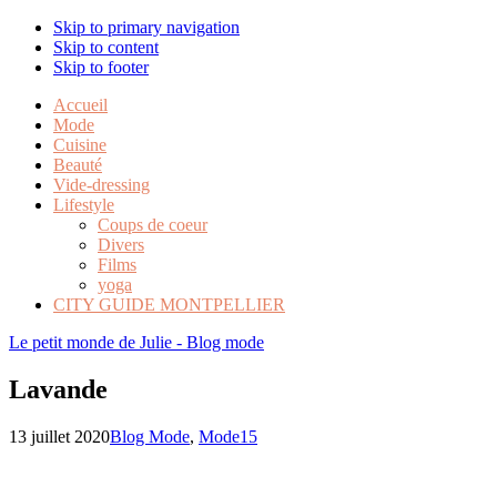
Skip to primary navigation
Skip to content
Skip to footer
Accueil
Mode
Cuisine
Beauté
Vide-dressing
Lifestyle
Coups de coeur
Divers
Films
yoga
CITY GUIDE MONTPELLIER
Le petit monde de Julie - Blog mode
Lavande
13 juillet 2020
Blog Mode
,
Mode
15