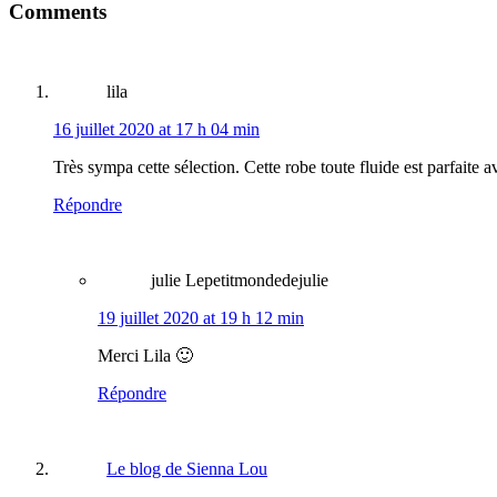
Comments
Interactions
lila
16 juillet 2020 at 17 h 04 min
Très sympa cette sélection. Cette robe toute fluide est parfaite a
Répondre
julie Lepetitmondedejulie
19 juillet 2020 at 19 h 12 min
Merci Lila 🙂
Répondre
Le blog de Sienna Lou