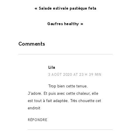
« Salade estivale pastèque feta
Gaufres healthy »
Reader
Comments
Interactions
Lila
3 AOÛT 2020 AT 23 H 39 MIN
Trop bien cette tenue.
J’adore. Et puis avec cette chaleur, elle
est tout à fait adaptée. Très chouette cet
endroit
RÉPONDRE