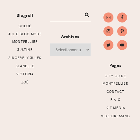
Footer
Blogroll
CHLOÉ
JULIE BLOG MODE
Archives
MONTPELLIER
Archives
JUSTINE
SINCERELY JULES
Pages
SLANELLE
VICTORIA
CITY GUIDE
ZOÉ
MONTPELLIER
CONTACT
F.A.Q
KIT MÉDIA
VIDE-DRESSING