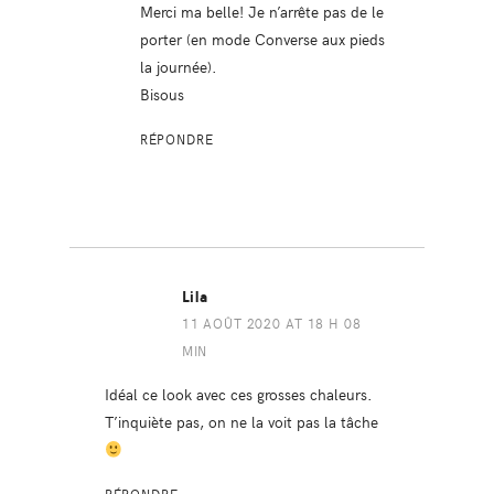
Merci ma belle! Je n’arrête pas de le
porter (en mode Converse aux pieds
la journée).
Bisous
RÉPONDRE
Lila
11 AOÛT 2020 AT 18 H 08
MIN
Idéal ce look avec ces grosses chaleurs.
T’inquiète pas, on ne la voit pas la tâche