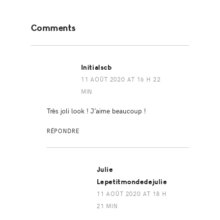
Reader
Comments
Interactions
Initialscb
11 AOÛT 2020 AT 16 H 22
MIN
Très joli look ! J’aime beaucoup !
RÉPONDRE
Julie
Lepetitmondedejulie
11 AOÛT 2020 AT 18 H
21 MIN