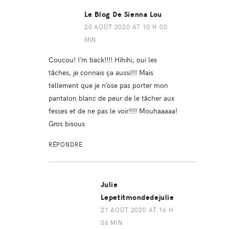
Le Blog De Sienna Lou
20 AOÛT 2020 AT 10 H 00
MIN
Coucou! I’m back!!!! Hihihi, oui les
tâches, je connais ça aussi!!! Mais
tellement que je n’ose pas porter mon
pantalon blanc de peur de le tâcher aux
fesses et de ne pas le voir!!!! Mouhaaaaa!
Gros bisous
RÉPONDRE
Julie
Lepetitmondedejulie
21 AOÛT 2020 AT 16 H
06 MIN