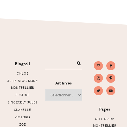
Footer
Blogroll
CHLOÉ
JULIE BLOG MODE
Archives
MONTPELLIER
Archives
JUSTINE
SINCERELY JULES
Pages
SLANELLE
VICTORIA
CITY GUIDE
ZOÉ
MONTPELLIER