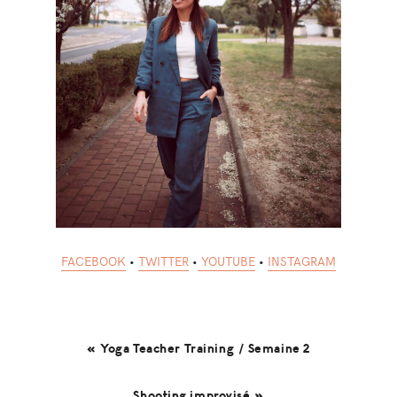
FACEBOOK
•
TWITTER
•
YOUTUBE
•
INSTAGRAM
« Yoga Teacher Training / Semaine 2
Shooting improvisé »