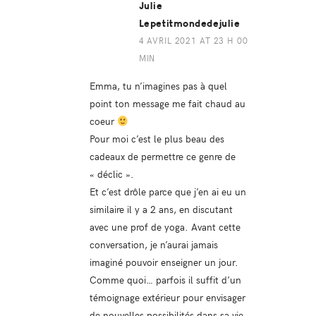
Julie
Lepetitmondedejulie
4 AVRIL 2021 AT 23 H 00
MIN
Emma, tu n’imagines pas à quel
point ton message me fait chaud au
coeur
Pour moi c’est le plus beau des
cadeaux de permettre ce genre de
« déclic ».
Et c’est drôle parce que j’en ai eu un
similaire il y a 2 ans, en discutant
avec une prof de yoga. Avant cette
conversation, je n’aurai jamais
imaginé pouvoir enseigner un jour.
Comme quoi… parfois il suffit d’un
témoignage extérieur pour envisager
de nouvelles possibilités dans sa vie.