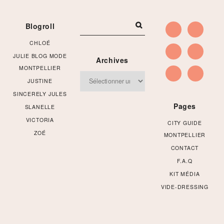
Footer
Blogroll
CHLOÉ
JULIE BLOG MODE
Archives
MONTPELLIER
Archives
JUSTINE
SINCERELY JULES
Pages
SLANELLE
VICTORIA
CITY GUIDE
ZOÉ
MONTPELLIER
CONTACT
F.A.Q
KIT MÉDIA
VIDE-DRESSING