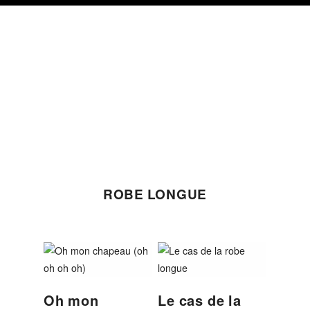
Skip
Skip
Skip
to
to
to
primary
content
footer
navigation
ROBE LONGUE
Oh mon
Le cas de la