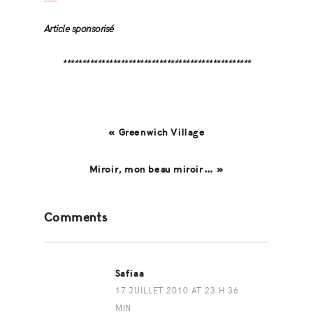
Article sponsorisé
*************************************************
« Greenwich Village
Miroir, mon beau miroir… »
Reader
Comments
Interactions
Safiaa
17 JUILLET 2010 AT 23 H 36
MIN