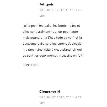
Petitpois
18 JUILLET 2010 AT 13 H 43
MIN
j’ai la première paire, les boots noires et
elles sont vraiment top, un peu haute
mais quand on a l’habitude çà va^^ et la
deuxième paire sera justement l’objet de
ma prochaine visite à chaussland (eh oui
ce sont les deux mêmes magasins en fait)
RÉPONDRE
Clemence M
18 JUILLET 2010 AT 14 H 18
MIN