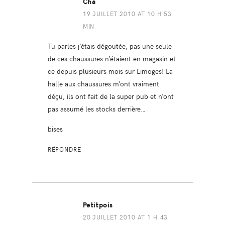
Cha
19 JUILLET 2010 AT 10 H 53
MIN
Tu parles j’étais dégoutée, pas une seule
de ces chaussures n’étaient en magasin et
ce depuis plusieurs mois sur Limoges! La
halle aux chaussures m’ont vraiment
déçu, ils ont fait de la super pub et n’ont
pas assumé les stocks derrière…
bises
RÉPONDRE
Petitpois
20 JUILLET 2010 AT 1 H 43