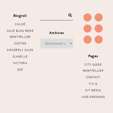
Footer
Blogroll
CHLOÉ
JULIE BLOG MODE
Archives
MONTPELLIER
Archives
JUSTINE
SINCERELY JULES
Pages
SLANELLE
VICTORIA
CITY GUIDE
ZOÉ
MONTPELLIER
CONTACT
F.A.Q
KIT MÉDIA
VIDE-DRESSING