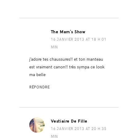
The Mam's Show
16 JANVIER 2013 AT 18 H 01
MIN
j’adore tes chaussures!! et ton manteau
est vraiment canon!! très sympa ce look
ma belle
RÉPONDRE
Vestiaire De Fille
16 JANVIER 2013 AT 20 H 35
MIN