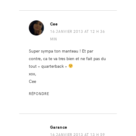
Cee
16 JANVIER 2013 AT 12 H 36
MIN
Super sympa ton manteau ! Et par
contre, ca te va tres bien et ne fait pas du
tout « quarterback »
xox,
Cee
RÉPONDRE
Garance
16 JANVIER 2013 AT 13 H 59