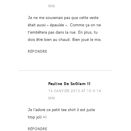
MIN
Je ne me souvenais pas que cette veste
était aussi « épaulée ». Comme ça on ne
t’embêtera pas dans la rue. En plus, tu
dois être bien au chaud. Bien joué le mix.
RÉPONDRE
Pauline De SoGlam !!
16 JANVIER 2013 AT 15 H 14
MIN
Je l’adore ce petit tee shirt il est juste
trop joli =)
RÉPONDRE