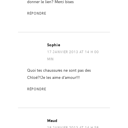
donner le lien? Merci bises
RÉPONDRE
Sophie
17 JANVIER 2013 AT 14 H 00
MIN
Quoi tes chaussures ne sont pas des
Chloé?!Je les aime d’amour!!!
RÉPONDRE
Maud
18 JANVIER 2013 AT 14 H 58