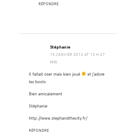
RÉPONDRE
Stéphanie
15 JANVIER 2013 AT 13 H 27
MIN
Il fallait oser mais bien joué
et j’adore
les boots
Bien amicalement
Stéphanie
http://www.stephandthecity.fr/
RÉPONDRE