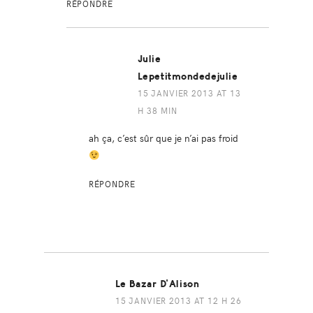
RÉPONDRE
Julie
Lepetitmondedejulie
15 JANVIER 2013 AT 13
H 38 MIN
ah ça, c’est sûr que je n’ai pas froid
RÉPONDRE
Le Bazar D'Alison
15 JANVIER 2013 AT 12 H 26