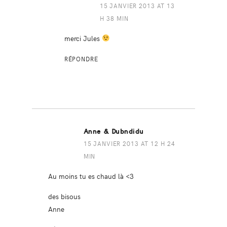
15 JANVIER 2013 AT 13
H 38 MIN
merci Jules
RÉPONDRE
Anne & Dubndidu
15 JANVIER 2013 AT 12 H 24
MIN
Au moins tu es chaud là <3
des bisous
Anne