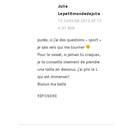
Julie
Lepetitmondedejulie
15 JANVIER 2013 AT 13
H 37 MIN
purée, si j’ai des questions « sport »
je sais vers qui me tourner
Pour le sweat, si jamais tu craques,
je te conseille vivement de prendre
une taille en dessous, j’ai pris le L
qui est immense!!
Bisous ma belle
RÉPONDRE