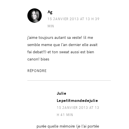
Ag
15 JANVIER 2013 AT 13 H 39
MIN
j’aime toujours autant sa veste! (il me
semble meme que l’an dernier elle avait
fai debat!!) et ton sweat aussi est bien
canon! bises
RÉPONDRE
Julie
Lepetitmondedejulie
15 JANVIER 2013 AT 13
H 41 MIN
purée quelle mémoire (je l’ai portée