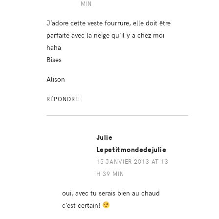
MIN
J’adore cette veste fourrure, elle doit être
parfaite avec la neige qu’il y a chez moi
haha
Bises
Alison
RÉPONDRE
Julie
Lepetitmondedejulie
15 JANVIER 2013 AT 13
H 39 MIN
oui, avec tu serais bien au chaud
c’est certain!