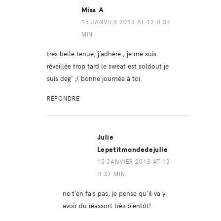
Miss A
15 JANVIER 2013 AT 12 H 07
MIN
tres belle tenue, j’adhère , je me suis
réveillée trop tard le sweat est soldout je
suis deg’ ;( bonne journée à toi
RÉPONDRE
Julie
Lepetitmondedejulie
15 JANVIER 2013 AT 13
H 37 MIN
ne t’en fais pas, je pense qu’il va y
avoir du réassort très bientôt!