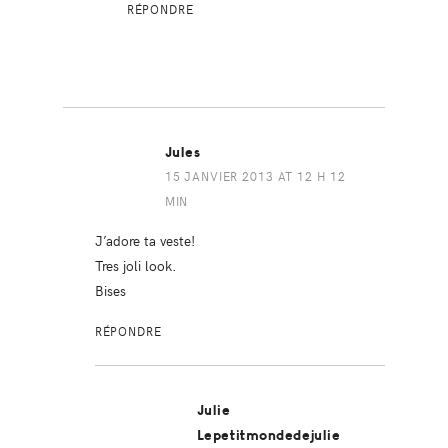
RÉPONDRE
Jules
15 JANVIER 2013 AT 12 H 12
MIN
J’adore ta veste!
Tres joli look.
Bises
RÉPONDRE
Julie
Lepetitmondedejulie