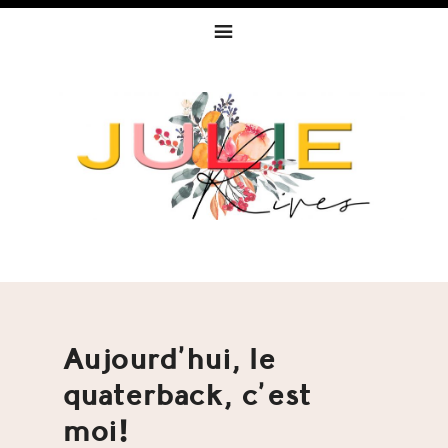
Skip
Skip
Skip
to
to
to
primary
content
footer
navigation
Aujourd’hui, le
quaterback, c’est
moi!