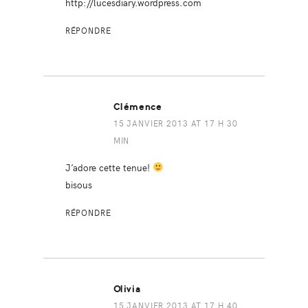
http://lucesdiary.wordpress.com
RÉPONDRE
Clémence
15 JANVIER 2013 AT 17 H 30
MIN
J’adore cette tenue!
bisous
RÉPONDRE
Olivia
15 JANVIER 2013 AT 17 H 40