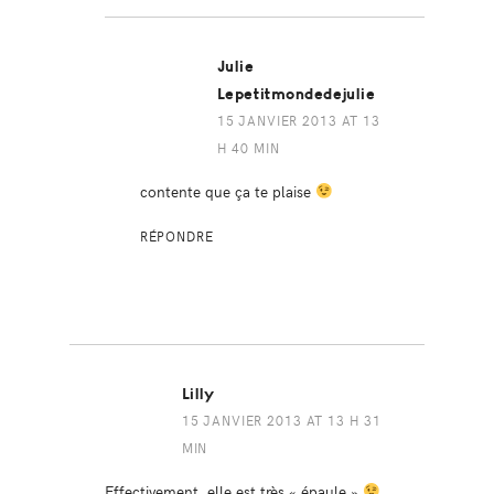
Julie
Lepetitmondedejulie
15 JANVIER 2013 AT 13
H 40 MIN
contente que ça te plaise
RÉPONDRE
Lilly
15 JANVIER 2013 AT 13 H 31
MIN
Effectivement, elle est très « épaule »