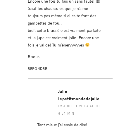
Encore une fois tu fais un sans faute!!!!!!
(sauf les chaussures que je n’aime
toujours pas même si elles te font des
gambettes de fou).
bref, cette brassière est vraiment parfaite
et la jupe est vraiment jolie. Encore une
fois je valide! Tu m’énervvvvvves
Bisous
RÉPONDRE
Julie
Lepetitmondedejulie
19 JUILLET 2013 AT 10
H 51 MIN
Tant mieux j’ai envie de dire!