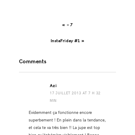
« – 7
InstaFriday #1 »
Reader
Comments
Interactions
Azi
17 JUILLET 2013 AT 7 H 32
MIN
Evidemment ça fonctionne encore
superbement ! En plein dans la tendance,
et cela te va très bien !! La jupe est top
bien qu’éphémère visiblement ! Bonne