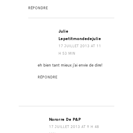
RÉPONDRE
Julie
Lepetitmondedejulie
17 JUILLET 2013 AT 11
H 53 MIN
eh bien tant mieux j’ai envie de dire!
RÉPONDRE
Nororre De P&P
17 JUILLET 2013 AT 9 H 48