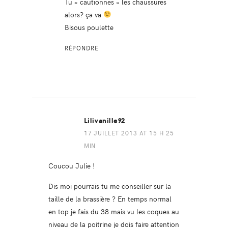
Tu « cautionnes » les chaussures
alors? ça va
Bisous poulette
RÉPONDRE
Lilivanille92
17 JUILLET 2013 AT 15 H 25
MIN
Coucou Julie !
Dis moi pourrais tu me conseiller sur la
taille de la brassière ? En temps normal
en top je fais du 38 mais vu les coques au
niveau de la poitrine je dois faire attention