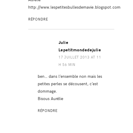
http://www.lespetitesbullesdemavie.blogspot.com
RÉPONDRE
Julie
Lepetitmondedejulie
17 JUILLET 2013 AT 11
H 56 MIN
ben… dans l’ensemble non mais les
petites perles se décousent, c’est
dommage.
Bisous Aurélie
RÉPONDRE