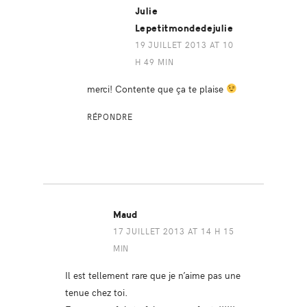
Julie
Lepetitmondedejulie
19 JUILLET 2013 AT 10
H 49 MIN
merci! Contente que ça te plaise
RÉPONDRE
Maud
17 JUILLET 2013 AT 14 H 15
MIN
Il est tellement rare que je n’aime pas une
tenue chez toi.