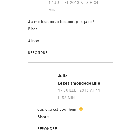
17 JUILLET 2013 AT 8 H 34
MIN
J’aime beaucoup beaucoup ta jupe !
Bises
Alison
RÉPONDRE
Julie
Lepetitmondedejulie
17 JUILLET 2013 AT 11
H 52 MIN
oui, elle est cool hein!
Bisous
RÉPONDRE