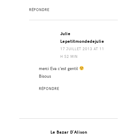
RÉPONDRE
Julie
Lepetitmondedejulie
17 JUILLET 2013 AT 11
H 52 MIN
merci Eva c’est gentil
Bisous
RÉPONDRE
Le Bazar D'Alison