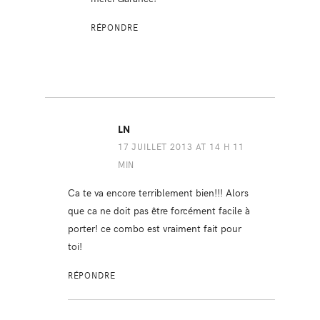
RÉPONDRE
LN
17 JUILLET 2013 AT 14 H 11
MIN
Ca te va encore terriblement bien!!! Alors
que ca ne doit pas être forcément facile à
porter! ce combo est vraiment fait pour
toi!
RÉPONDRE