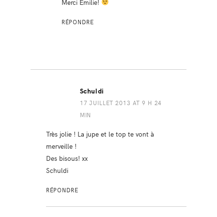
Merci Emilie!
RÉPONDRE
Schuldi
17 JUILLET 2013 AT 9 H 24
MIN
Très jolie ! La jupe et le top te vont à
merveille !
Des bisous! xx
Schuldi
RÉPONDRE