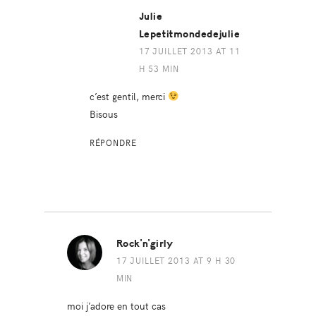
Julie
Lepetitmondedejulie
17 JUILLET 2013 AT 11
H 53 MIN
c’est gentil, merci
Bisous
RÉPONDRE
Rock'n'girly
17 JUILLET 2013 AT 9 H 30
MIN
moi j’adore en tout cas