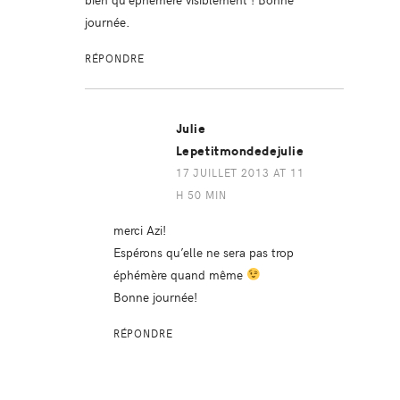
journée.
RÉPONDRE
Julie
Lepetitmondedejulie
17 JUILLET 2013 AT 11
H 50 MIN
merci Azi!
Espérons qu’elle ne sera pas trop
éphémère quand même
Bonne journée!
RÉPONDRE