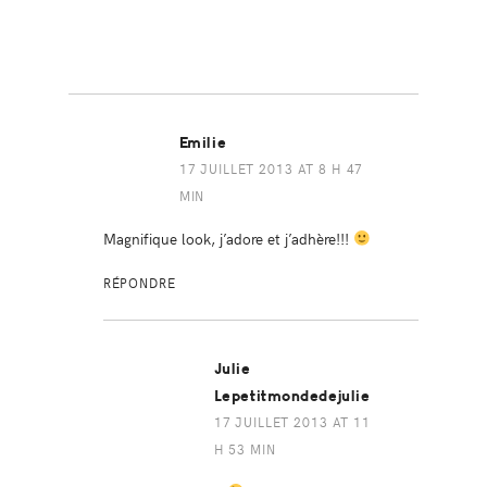
Emilie
17 JUILLET 2013 AT 8 H 47
MIN
Magnifique look, j’adore et j’adhère!!!
RÉPONDRE
Julie
Lepetitmondedejulie
17 JUILLET 2013 AT 11
H 53 MIN