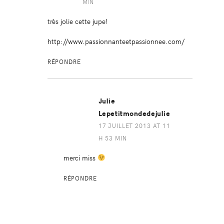
MIN
très jolie cette jupe!
http://www.passionnanteetpassionnee.com/
RÉPONDRE
Julie
Lepetitmondedejulie
17 JUILLET 2013 AT 11
H 53 MIN
merci miss
RÉPONDRE