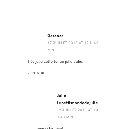
Garance
17 JUILLET 2013 AT 12 H 42
MIN
Très jolie cette tenue jolie Julie.
RÉPONDRE
Julie
Lepetitmondedejulie
19 JUILLET 2013 AT 10
H 48 MIN
merci Garance!