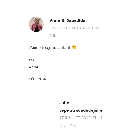
Anne & Dubndidu
17 JUILLET 2013 AT 8 H 00
MIN
J’aime toujours autant
xxx
Anne
RÉPONDRE
Julie
Lepetitmondedejulie
17 JUILLET 2013 AT 11
H 51 MIN