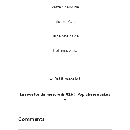
Veste Sheinside
Blouse Zara
Jupe Sheinside
Bottines Zara
« Petit matelot
La recette du mercredi #16 : Pop cheesecakes
»
Reader
Comments
Interactions