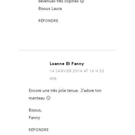
devenues très copines 😉
Bisous Laura
RÉPONDRE
Loanne Et Fanny
14 JANVIER 2014 AT 16 H 23
MIN
Encore une très jolie tenue. J’adore ton
manteau 🙂
Bisous,
Fanny
RÉPONDRE