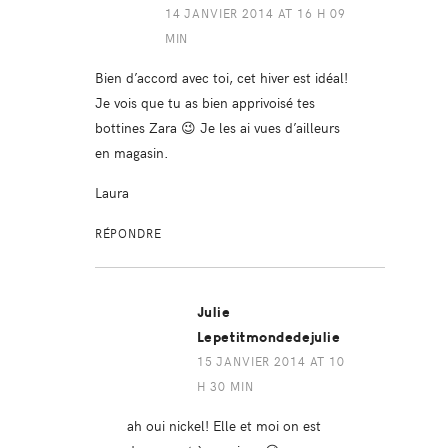
14 JANVIER 2014 AT 16 H 09
MIN
Bien d’accord avec toi, cet hiver est idéal!
Je vois que tu as bien apprivoisé tes
bottines Zara 😉 Je les ai vues d’ailleurs
en magasin.
Laura
RÉPONDRE
Julie
Lepetitmondedejulie
15 JANVIER 2014 AT 10
H 30 MIN
ah oui nickel! Elle et moi on est