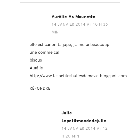
Aurélie As Mounette
14 JANVIER 2014 AT 10 H 36
MIN
elle est canon ta jupe, j’aimerai beaucoup
une comme ca!
bisous
Aurélie
http://www.lespetitesbullesdemavie.blogspot.com
RÉPONDRE
Julie
Lepetitmondedejulie
14 JANVIER 2014 AT 12
H 20 MIN