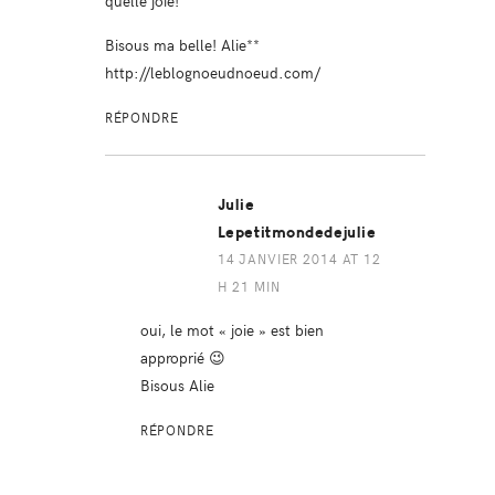
Bisous ma belle! Alie**
http://leblognoeudnoeud.com/
RÉPONDRE
Julie
Lepetitmondedejulie
14 JANVIER 2014 AT 12
H 21 MIN
oui, le mot « joie » est bien
approprié 😉
Bisous Alie
RÉPONDRE