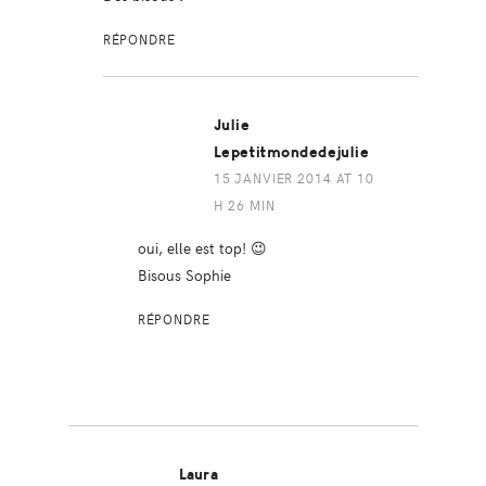
RÉPONDRE
Julie
Lepetitmondedejulie
15 JANVIER 2014 AT 10
H 26 MIN
oui, elle est top! 😉
Bisous Sophie
RÉPONDRE
Laura