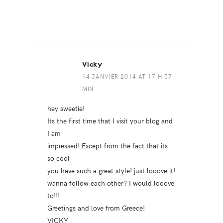
Vicky
14 JANVIER 2014 AT 17 H 57
MIN
hey sweetie!
Its the first time that I visit your blog and
I am
impressed! Except from the fact that its
so cool
you have such a great style! just looove it!
wanna follow each other? I would looove
to!!!
Greetings and love from Greece!
VICKY