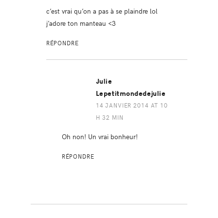
c’est vrai qu’on a pas à se plaindre lol
j’adore ton manteau <3
RÉPONDRE
Julie
Lepetitmondedejulie
14 JANVIER 2014 AT 10
H 32 MIN
Oh non! Un vrai bonheur!
RÉPONDRE