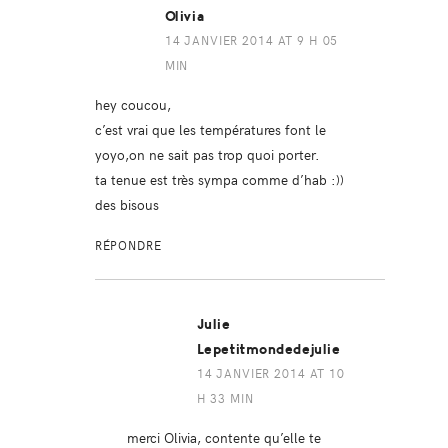
Olivia
14 JANVIER 2014 AT 9 H 05
MIN
hey coucou,
c’est vrai que les températures font le
yoyo,on ne sait pas trop quoi porter.
ta tenue est très sympa comme d’hab :))
des bisous
RÉPONDRE
Julie
Lepetitmondedejulie
14 JANVIER 2014 AT 10
H 33 MIN
merci Olivia, contente qu’elle te