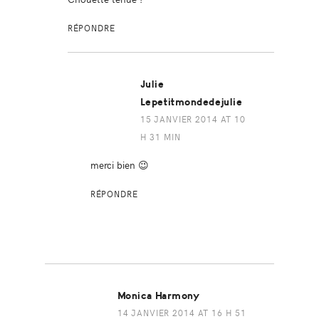
RÉPONDRE
Julie
Lepetitmondedejulie
15 JANVIER 2014 AT 10
H 31 MIN
merci bien 😉
RÉPONDRE
Monica Harmony
14 JANVIER 2014 AT 16 H 51