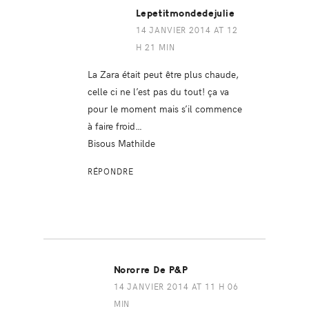
Lepetitmondedejulie
14 JANVIER 2014 AT 12
H 21 MIN
La Zara était peut être plus chaude,
celle ci ne l’est pas du tout! ça va
pour le moment mais s’il commence
à faire froid…
Bisous Mathilde
RÉPONDRE
Nororre De P&P
14 JANVIER 2014 AT 11 H 06
MIN