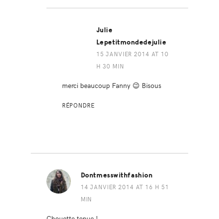
Julie
Lepetitmondedejulie
15 JANVIER 2014 AT 10
H 30 MIN
merci beaucoup Fanny 😉 Bisous
RÉPONDRE
Dontmesswithfashion
14 JANVIER 2014 AT 16 H 51
MIN
Chouette tenue !