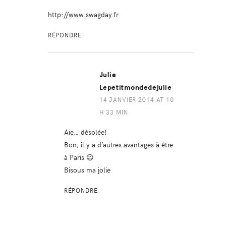
http://www.swagday.fr
RÉPONDRE
Julie
Lepetitmondedejulie
14 JANVIER 2014 AT 10
H 33 MIN
Aïe… désolée!
Bon, il y a d’autres avantages à être
à Paris 😉
Bisous ma jolie
RÉPONDRE