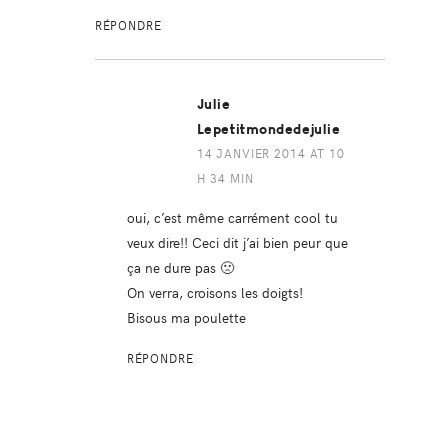
RÉPONDRE
Julie
Lepetitmondedejulie
14 JANVIER 2014 AT 10
H 34 MIN
oui, c’est même carrément cool tu
veux dire!! Ceci dit j’ai bien peur que
ça ne dure pas 🙁
On verra, croisons les doigts!
Bisous ma poulette
RÉPONDRE