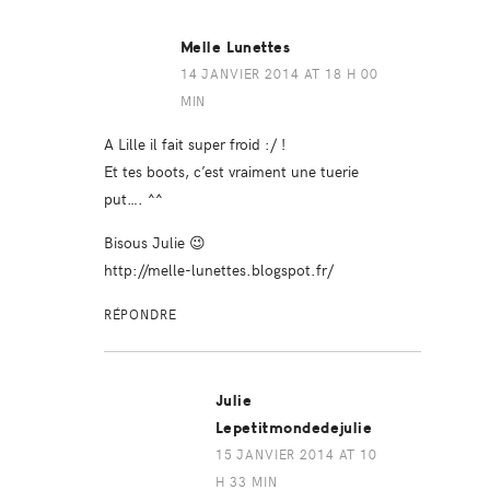
Melle Lunettes
14 JANVIER 2014 AT 18 H 00
MIN
A Lille il fait super froid :/ !
Et tes boots, c’est vraiment une tuerie
put…. ^^
Bisous Julie 😉
http://melle-lunettes.blogspot.fr/
RÉPONDRE
Julie
Lepetitmondedejulie
15 JANVIER 2014 AT 10
H 33 MIN