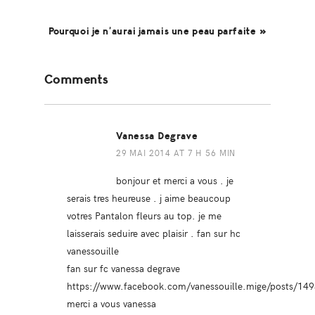
Pourquoi je n’aurai jamais une peau parfaite »
Reader
Comments
Interactions
Vanessa Degrave
29 MAI 2014 AT 7 H 56 MIN
bonjour et merci a vous . je
serais tres heureuse . j aime beaucoup
votres Pantalon fleurs au top. je me
laisserais seduire avec plaisir . fan sur hc
vanessouille
fan sur fc vanessa degrave
https://www.facebook.com/vanessouille.mige/posts/1
merci a vous vanessa