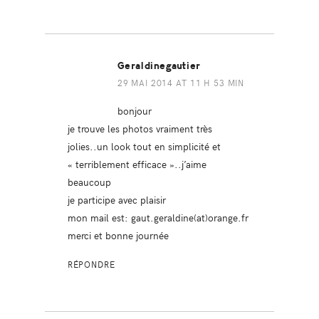
Geraldinegautier
29 MAI 2014 AT 11 H 53 MIN
bonjour
je trouve les photos vraiment très
jolies..un look tout en simplicité et
« terriblement efficace »..j’aime
beaucoup
je participe avec plaisir
mon mail est: gaut.geraldine(at)orange.fr
merci et bonne journée
RÉPONDRE