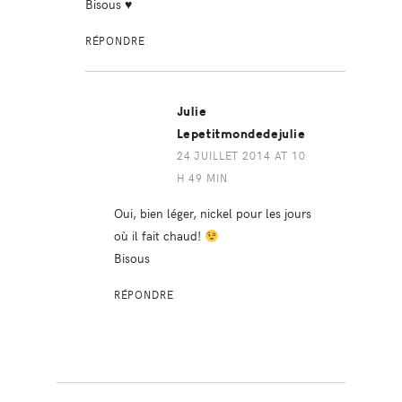
Bisous ♥
RÉPONDRE
Julie
Lepetitmondedejulie
24 JUILLET 2014 AT 10
H 49 MIN
Oui, bien léger, nickel pour les jours
où il fait chaud!
Bisous
RÉPONDRE