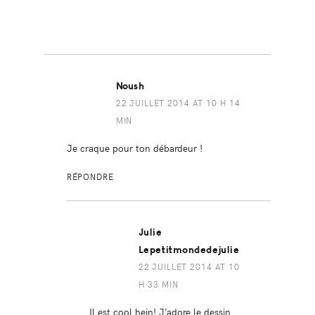
Noush
22 JUILLET 2014 AT 10 H 14
MIN
Je craque pour ton débardeur !
RÉPONDRE
Julie
Lepetitmondedejulie
22 JUILLET 2014 AT 10
H 33 MIN
Il est cool hein! J’adore le dessin.