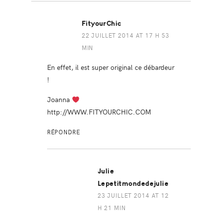
FityourChic
22 JUILLET 2014 AT 17 H 53
MIN
En effet, il est super original ce débardeur
!
Joanna
http://WWW.FITYOURCHIC.COM
RÉPONDRE
Julie
Lepetitmondedejulie
23 JUILLET 2014 AT 12
H 21 MIN