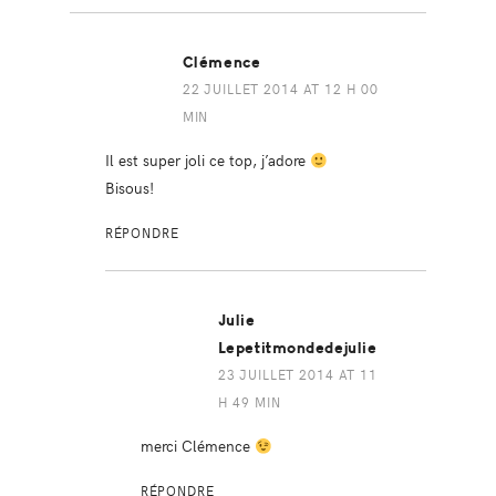
Clémence
22 JUILLET 2014 AT 12 H 00
MIN
Il est super joli ce top, j’adore
Bisous!
RÉPONDRE
Julie
Lepetitmondedejulie
23 JUILLET 2014 AT 11
H 49 MIN
merci Clémence
RÉPONDRE