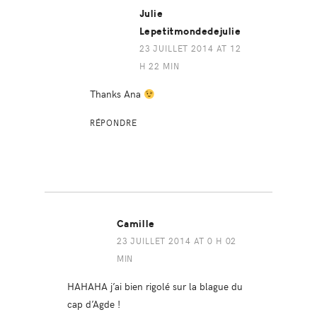
Julie
Lepetitmondedejulie
23 JUILLET 2014 AT 12
H 22 MIN
Thanks Ana
RÉPONDRE
Camille
23 JUILLET 2014 AT 0 H 02
MIN
HAHAHA j’ai bien rigolé sur la blague du
cap d’Agde !