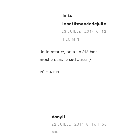
Julie
Lepetitmondedejulie
23 JUILLET 2014 AT 12
H 20 MIN
Je te rassure, on a un été bien
moche dans le sud aussi :/
RÉPONDRE
Vonyll
22 JUILLET 2014 AT 16 H 58
MIN