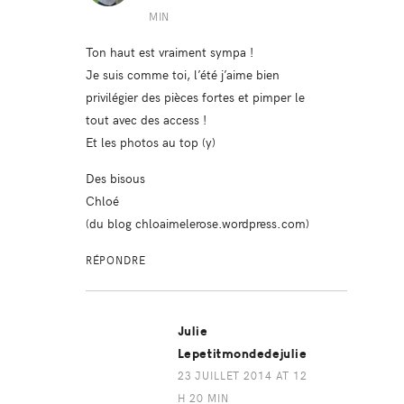
MIN
Ton haut est vraiment sympa !
Je suis comme toi, l’été j’aime bien
privilégier des pièces fortes et pimper le
tout avec des access !
Et les photos au top (y)
Des bisous
Chloé
(du blog chloaimelerose.wordpress.com)
RÉPONDRE
Julie
Lepetitmondedejulie
23 JUILLET 2014 AT 12
H 20 MIN