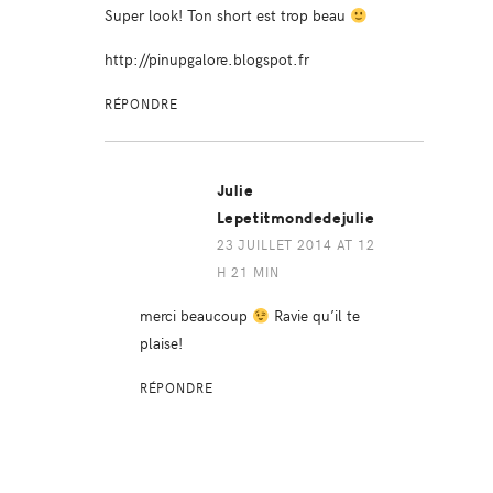
Super look! Ton short est trop beau
http://pinupgalore.blogspot.fr
RÉPONDRE
Julie
Lepetitmondedejulie
23 JUILLET 2014 AT 12
H 21 MIN
merci beaucoup
Ravie qu’il te
plaise!
RÉPONDRE