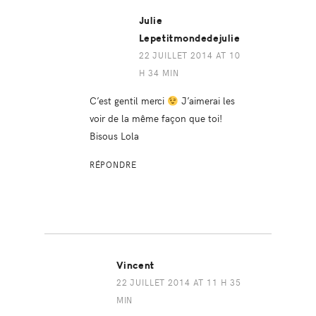
Julie
Lepetitmondedejulie
22 JUILLET 2014 AT 10
H 34 MIN
C’est gentil merci
J’aimerai les
voir de la même façon que toi!
Bisous Lola
RÉPONDRE
Vincent
22 JUILLET 2014 AT 11 H 35
MIN