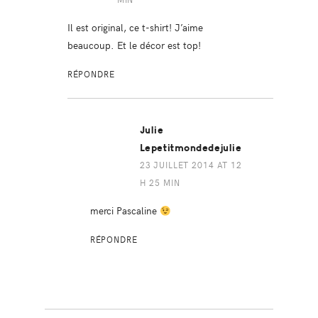
Il est original, ce t-shirt! J’aime
beaucoup. Et le décor est top!
RÉPONDRE
Julie
Lepetitmondedejulie
23 JUILLET 2014 AT 12
H 25 MIN
merci Pascaline
RÉPONDRE