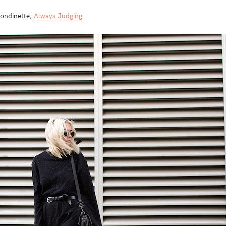
londinette,
Always Judging
.