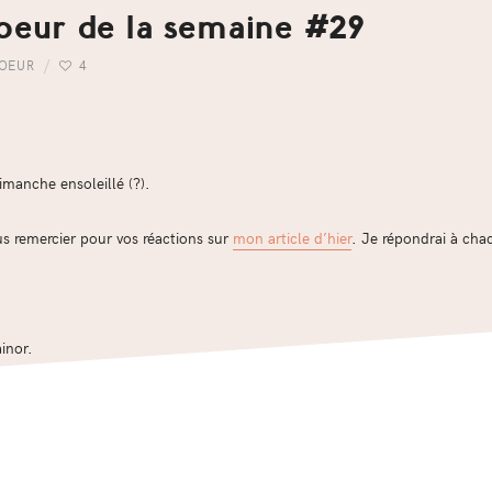
oeur de la semaine #29
COEUR
4
imanche ensoleillé (?).
us remercier pour vos réactions sur
mon article d’hier
. Je répondrai à ch
inor.