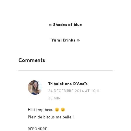
« Shades of blue
Yumi Drinks »
Reader
Comments
Interactions
Tribulations D'Anaïs
24 DÉCEMBRE 2014 AT 10 H
38 MIN
Hiiiii trop beau
Plein de bisous ma belle !
RÉPONDRE