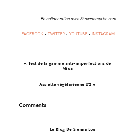
En collaboration avec Showroomprive.com
FACEBOOK
•
TWITTER
•
YOUTUBE
•
INSTAGRAM
« Test de la gamme anti-imperfections de
Mixa
Assiette végétarienne #2 »
Reader
Comments
Interactions
Le Blog De Sienna Lou