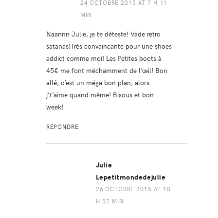
24 OCTOBRE 2015 AT 7 H 11
MIN
Naannn Julie, je te déteste! Vade retro
satanas!Très convaincante pour une shoes
addict comme moi! Les Petites boots à
45€ me font méchamment de l’œil! Bon
allé, c’est un méga bon plan, alors
j’t’aime quand même! Bisous et bon
week!
RÉPONDRE
Julie
Lepetitmondedejulie
26 OCTOBRE 2015 AT 10
H 57 MIN