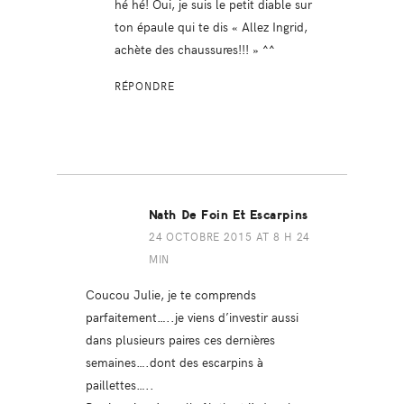
hé hé! Oui, je suis le petit diable sur
ton épaule qui te dis « Allez Ingrid,
achète des chaussures!!! » ^^
RÉPONDRE
Nath De Foin Et Escarpins
24 OCTOBRE 2015 AT 8 H 24
MIN
Coucou Julie, je te comprends
parfaitement…..je viens d’investir aussi
dans plusieurs paires ces dernières
semaines….dont des escarpins à
paillettes…..