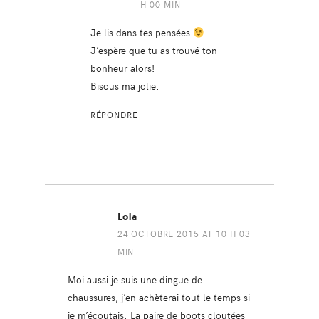
H 00 MIN
Je lis dans tes pensées
J’espère que tu as trouvé ton
bonheur alors!
Bisous ma jolie.
RÉPONDRE
Lola
24 OCTOBRE 2015 AT 10 H 03
MIN
Moi aussi je suis une dingue de
chaussures, j’en achèterai tout le temps si
je m’écoutais. La paire de boots cloutées