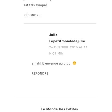
est très sympa!
RÉPONDRE
Julie
Lepetitmondedejulie
26 OCTOBRE 2015 AT 11
H 01 MIN
ah ah! Bienvenue au club!
RÉPONDRE
Le Monde Des Petites