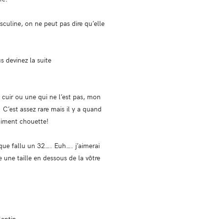
asculine, on ne peut pas dire qu’elle
s devinez la suite
n cuir ou une qui ne l’est pas, mon
 C’est assez rare mais il y a quand
aiment chouette!
esque fallu un 32…. Euh…. j’aimerai
 une taille en dessous de la vôtre
lentin.