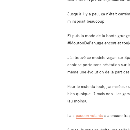
Jusqu’à il y a peu, ça n’était carré
m’inspirait beaucoup.
Et puis la mode de la boots grunge e
#MoutonDePanurge encore et touj
J’ai trouvé ce modèle vegan sur Spar
choix se porte sans hésitation sur 
même une évolution de la part des 
Pour le reste du look, j’ai misé sur
bien
quoique..?
mais non. Les gars 
(au moins).
La «
passion volants
» a encore fr
Sur ce, je vous souhaite une belle 