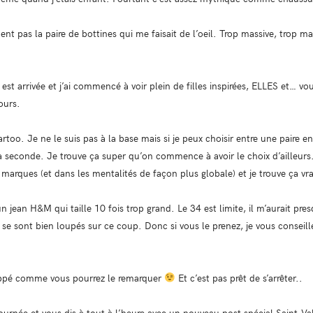
ment pas la paire de bottines qui me faisait de l’oeil. Trop massive, trop m
st arrivée et j’ai commencé à voir plein de filles inspirées, ELLES et… vou
ours.
too. Je ne le suis pas à la base mais si je peux choisir entre une paire e
la seconde. Je trouve ça super qu’on commence à avoir le choix d’ailleurs.
marques (et dans les mentalités de façon plus globale) et je trouve ça vr
 un jean H&M qui taille 10 fois trop grand. Le 34 est limite, il m’aurait pr
se sont bien loupés sur ce coup. Donc si vous le prenez, je vous conseille
appé comme vous pourrez le remarquer
Et c’est pas prêt de s’arrêter..
journée et vous dis à tout à l’heure avec un nouveau post spécial Saint-Va