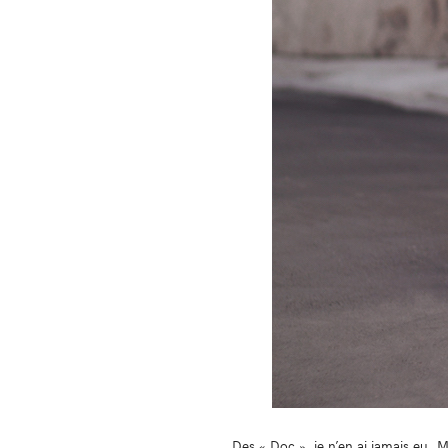
Des « Doc », je n’en ai jamais eu.