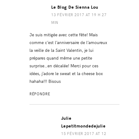
Le Blog De Sienna Lou
13 FÉVRIER 2017 AT 19 H 27
MIN
Je suis mitigée avec cette fête! Mais
comme c’est l’anniversaire de l’amoureux
la veille de la Saint Valentin, je lui
prépares quand même une petite
surprise…en décalée! Merci pour ces
idées, j’adore le sweat et la cheese box
hahaha!!! Bisous
RÉPONDRE
Julie
Lepetitmondedejulie
15 FÉVRIER 2017 AT 12