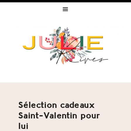
Skip
Skip
Skip
to
to
to
primary
content
footer
navigation
Sélection cadeaux
Saint-Valentin pour
lui