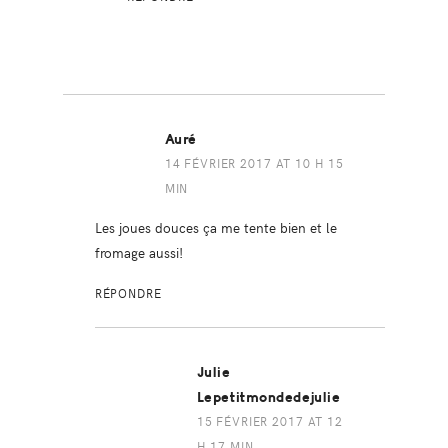
Auré
14 FÉVRIER 2017 AT 10 H 15
MIN
Les joues douces ça me tente bien et le
fromage aussi!
RÉPONDRE
Julie
Lepetitmondedejulie
15 FÉVRIER 2017 AT 12
H 17 MIN