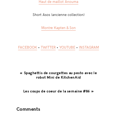
Haut de maillot Anouma
Short Asos (ancienne collection)
Montre Kapten & Son
FACEBOOK
•
TWITTER
•
YOUTUBE
•
INSTAGRAM
« Spaghettis de courgettes au pesto avec le
robot Mini de KitchenAid
Les coups de coeur de la semaine #86 »
Reader
Comments
Interactions