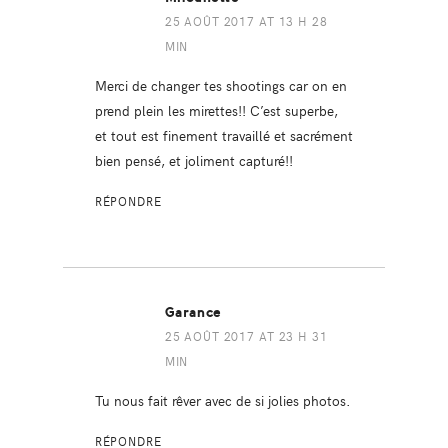
25 AOÛT 2017 AT 13 H 28
MIN
Merci de changer tes shootings car on en
prend plein les mirettes!! C’est superbe,
et tout est finement travaillé et sacrément
bien pensé, et joliment capturé!!
RÉPONDRE
Garance
25 AOÛT 2017 AT 23 H 31
MIN
Tu nous fait rêver avec de si jolies photos.
RÉPONDRE