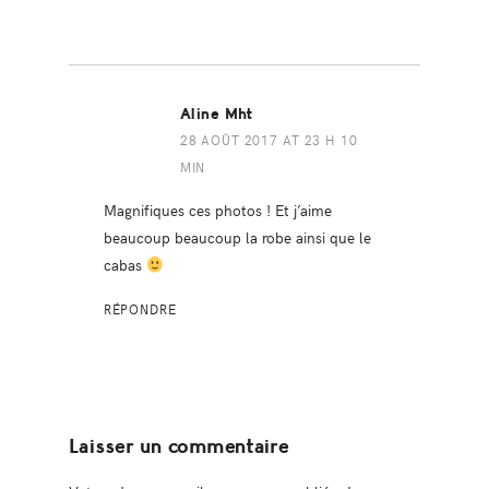
Aline Mht
28 AOÛT 2017 AT 23 H 10
MIN
Magnifiques ces photos ! Et j’aime
beaucoup beaucoup la robe ainsi que le
cabas
RÉPONDRE
Laisser un commentaire