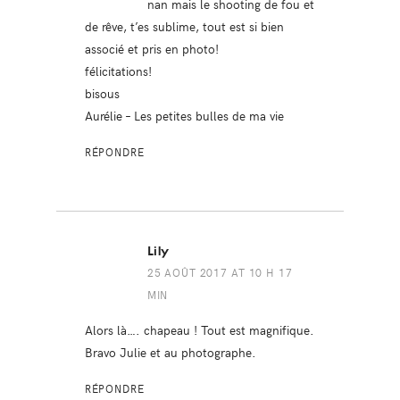
nan mais le shooting de fou et
de rêve, t’es sublime, tout est si bien
associé et pris en photo!
félicitations!
bisous
Aurélie –
Les petites bulles de ma vie
RÉPONDRE
Lily
25 AOÛT 2017 AT 10 H 17
MIN
Alors là…. chapeau ! Tout est magnifique.
Bravo Julie et au photographe.
RÉPONDRE