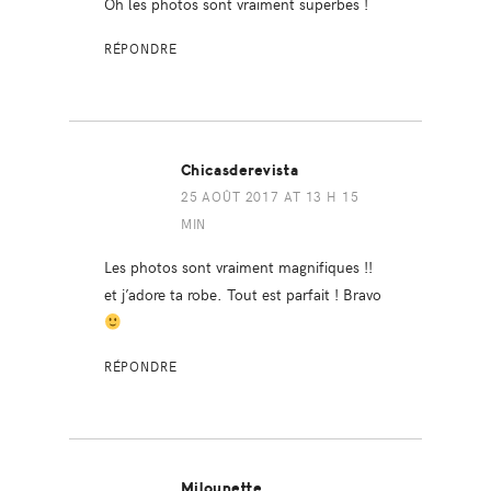
Oh les photos sont vraiment superbes !
RÉPONDRE
Chicasderevista
25 AOÛT 2017 AT 13 H 15
MIN
Les photos sont vraiment magnifiques !!
et j’adore ta robe. Tout est parfait ! Bravo
RÉPONDRE
Milounette