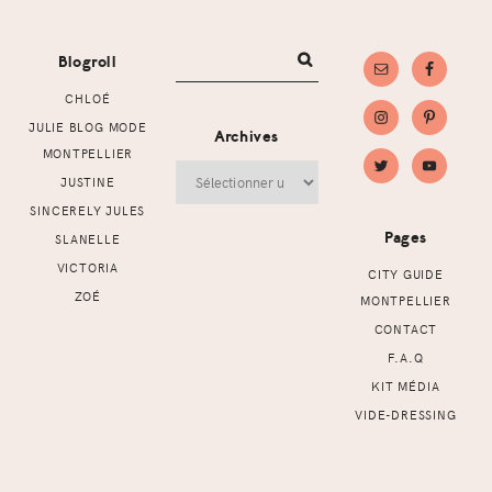
Footer
Blogroll
CHLOÉ
JULIE BLOG MODE
Archives
MONTPELLIER
Archives
JUSTINE
SINCERELY JULES
Pages
SLANELLE
VICTORIA
CITY GUIDE
ZOÉ
MONTPELLIER
CONTACT
F.A.Q
KIT MÉDIA
VIDE-DRESSING