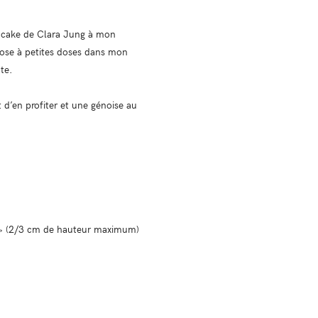
d cake de Clara Jung à mon
actose à petites doses dans mon
nte.
 d’en profiter et une génoise au
if » (2/3 cm de hauteur maximum)