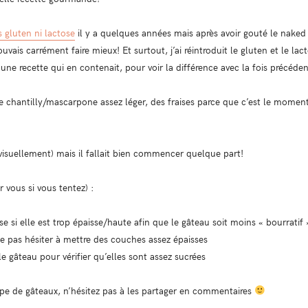
 gluten ni lactose
il y a quelques années mais après avoir gouté le nake
pouvais carrément faire mieux! Et surtout, j’ai réintroduit le gluten et le l
une recette qui en contenait, pour voir la différence avec la fois précéde
 chantilly/mascarpone assez léger, des fraises parce que c’est le moment
 visuellement) mais il fallait bien commencer quelque part!
 vous si vous tentez) :
ise si elle est trop épaisse/haute afin que le gâteau soit moins « bourrat
 ne pas hésiter à mettre des couches assez épaisses
 le gâteau pour vérifier qu’elles sont assez sucrées
ype de gâteaux, n’hésitez pas à les partager en commentaires