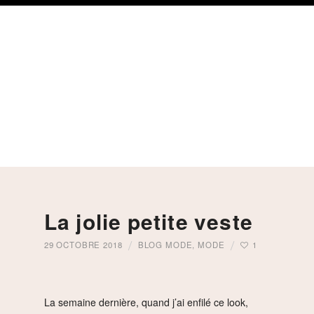
Skip
Skip
Skip
to
to
to
primary
content
footer
navigation
La jolie petite veste
29 OCTOBRE 2018
BLOG MODE
,
MODE
1
La semaine dernière, quand j’ai enfilé ce look,