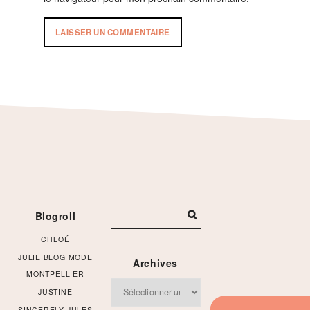
Footer
Blogroll
CHLOÉ
JULIE BLOG MODE
Archives
MONTPELLIER
Archives
JUSTINE
SINCERELY JULES