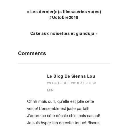
« Les dernier(e)s films/séries vu(es)
#Octobre2018
Cake aux noisettes et gianduja »
Reader
Comments
Interactions
Le Blog De Sienna Lou
29 OCTOBRE 2018 AT 9 H 28
MIN
Ohhh mais ouiii, qu’elle est jolie cette
veste! L’ensemble est juste parfait!
J’adore ce côté décalé chic mais casual!
Je suis hyper fan de cette tenue! Bisous