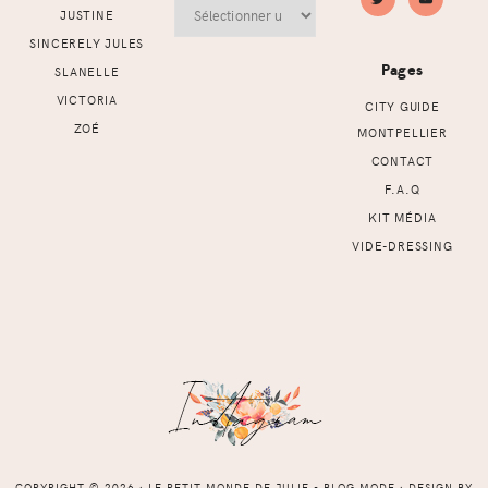
Archives
JUSTINE
SINCERELY JULES
Pages
SLANELLE
VICTORIA
CITY GUIDE
ZOÉ
MONTPELLIER
CONTACT
F.A.Q
KIT MÉDIA
VIDE-DRESSING
COPYRIGHT © 2026 ⸱ LE PETIT MONDE DE JULIE - BLOG MODE ⸱ DESIGN BY