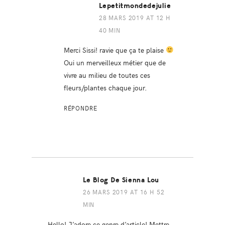
Lepetitmondedejulie
28 MARS 2019 AT 12 H
40 MIN
Merci Sissi! ravie que ça te plaise
Oui un merveilleux métier que de
vivre au milieu de toutes ces
fleurs/plantes chaque jour.
RÉPONDRE
Le Blog De Sienna Lou
26 MARS 2019 AT 16 H 52
MIN
Hello! J’adore ce genre d’article! Mettre