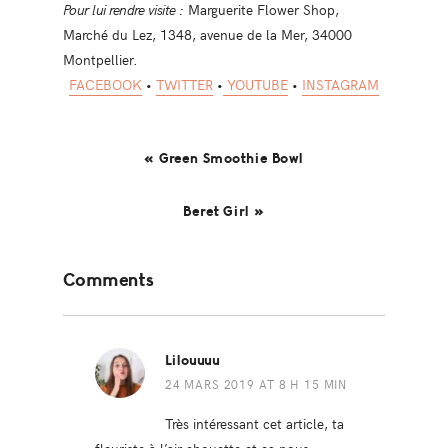
Pour lui rendre visite :
Marguerite Flower Shop,
Marché du Lez, 1348, avenue de la Mer, 34000
Montpellier.
FACEBOOK
•
TWITTER
•
YOUTUBE
•
INSTAGRAM
« Green Smoothie Bowl
Beret Girl »
Reader
Comments
Interactions
Lilouuuu
24 MARS 2019 AT 8 H 15 MIN
Très intéressant cet article, ta
fleuriste à l’air chouette et ça nous