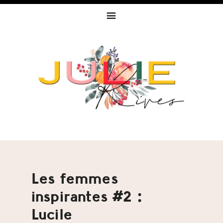
Skip
Skip
Skip
to
to
to
primary
content
footer
navigation
Les femmes
inspirantes #2 :
Lucile