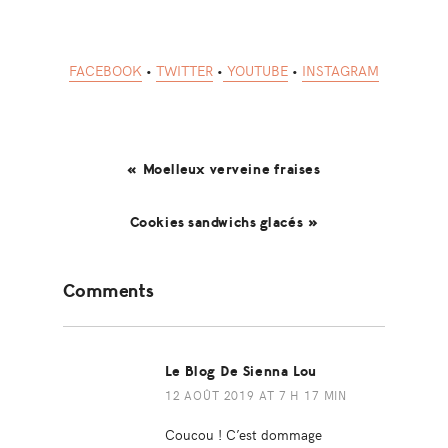
FACEBOOK
•
TWITTER
•
YOUTUBE
•
INSTAGRAM
« Moelleux verveine fraises
Cookies sandwichs glacés »
Reader
Comments
Interactions
Le Blog De Sienna Lou
12 AOÛT 2019 AT 7 H 17 MIN
Coucou ! C’est dommage