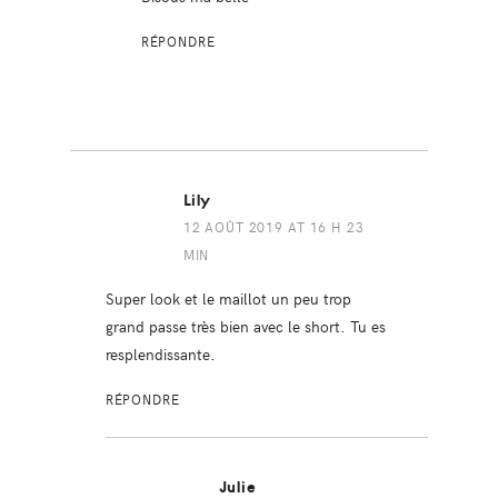
RÉPONDRE
Lily
12 AOÛT 2019 AT 16 H 23
MIN
Super look et le maillot un peu trop
grand passe très bien avec le short. Tu es
resplendissante.
RÉPONDRE
Julie