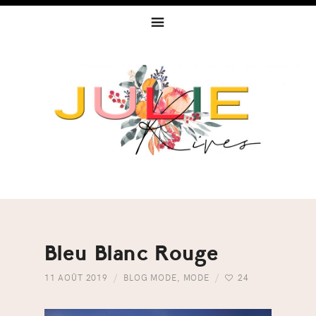
Skip
Skip
Skip
to
to
to
primary
content
footer
navigation
Bleu Blanc Rouge
11 AOÛT 2019
BLOG MODE
,
MODE
24